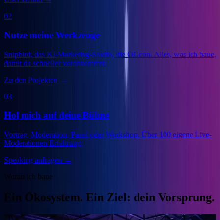
02
Nutze meine Werkzeuge
Snipbird, das KI-Marketing-Studio, die OGcon. Alles, was ich baue,
damit du schneller vorankommst.
Zu den Projekten
→
03
Hol mich auf deine Bühne
Vortrag, Moderation, Panel oder Workshop. Über 100 eigene Live-
Moderationen Erfahrung.
Speaking anfragen
→
Woran ich baue
Ein Ökosystem. Ein Ziel: dein Vorsprung.
Veranstalter