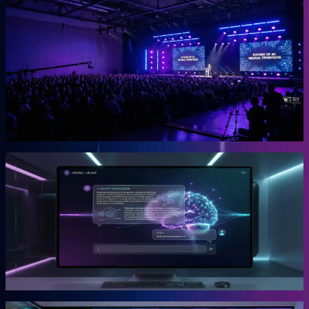
OGcon
Europas führender KI-Kongress für Unternehmer.
Die OGcon bringt die besten Köpfe zu KI und Marketing auf eine
Bühne. 15.000 Anmeldungen 2024, Gary Vaynerchuk als Gast in
den Jahren 2023 und 2024. Live kostenlos, Aufzeichnungen als
VIP-Ticket.
Mehr erfahren →
Gründer
Snipbird
Die KI-Plattform für Unternehmer.
Snipbird ist das Tool, das Benno für Unternehmer gebaut hat. Kein
Hype. Kein Basteln. Bewährte Marketing-Systeme mit KI-
Unterstützung, direkt einsetzbar.
Mehr erfahren →
Gründer