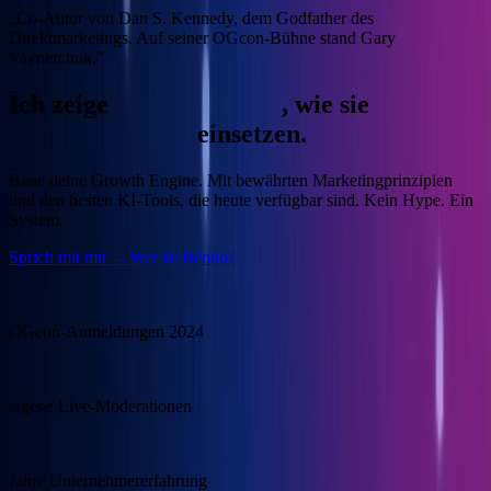
„Co-Autor von Dan S. Kennedy, dem Godfather des
Direktmarketings. Auf seiner OGcon-Bühne stand Gary
Vaynerchuk."
Ich zeige
Unternehmern
, wie sie
KI
gewinnbringend
einsetzen.
Baue deine Growth Engine.
Mit bewährten Marketingprinzipien
und den besten KI-Tools, die heute verfügbar sind. Kein Hype. Ein
System.
Sprich mit mir →
Wer ist Benno?
15.000
OGcon-Anmeldungen 2024
100+
eigene Live-Moderationen
20+
Jahre Unternehmererfahrung