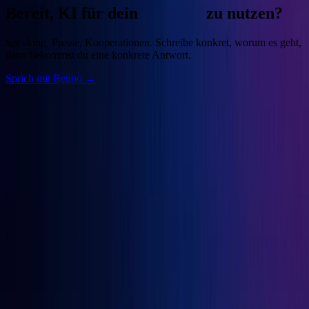
Bereit, KI für dein
Business
zu nutzen?
Speaking, Presse, Kooperationen. Schreibe konkret, worum es geht,
dann bekommst du eine konkrete Antwort.
Sprich mit Benno →
Benno
Siebern
Unternehmer, Autor, KI-Praktiker. Baue deine Growth Engine mit
bewährten Marketingprinzipien und den besten KI-Tools.
Seiten
Über Benno
Bücher
Projekte
Speaking
Kontakt
Projekte
OGcon
↗
Snipbird
↗
KI-Marketing-Studio
↗