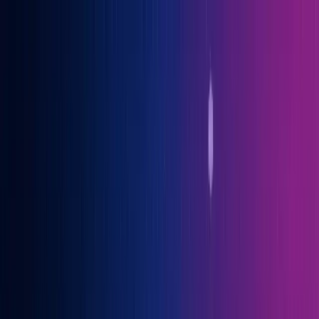
Gary Vaynerchuk war Gast auf der OGcon, Europas führendem KI-
Kongress
→ Alle Infos
Benno
Siebern
Über Benno
Bücher
Projekte
Speaking
Kontakt
Sprich mit mir