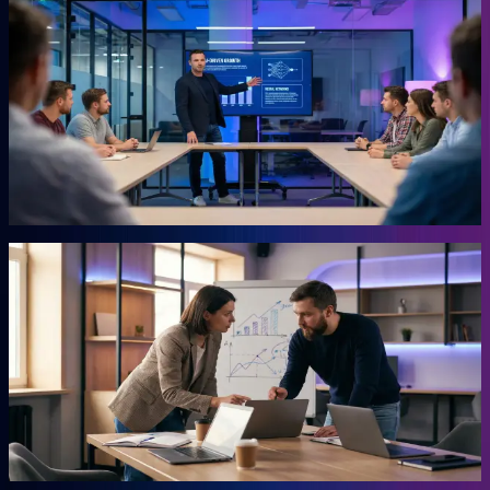
KI-Marketing-Studio
Marketing für den Mittelstand, ohne Agentur.
Für Unternehmer, die keine Zeit für Marketing haben und trotzdem
Ergebnisse wollen. Das Studio übernimmt die Arbeit, für die du
sonst eine externe Agentur beauftragen müsstest. Ohne
Agenturpreise, ohne endlose Abstimmungsschleifen.
Mehr erfahren →
Autor
AHEAD Buchserie
Das Playbook für deinen Vorsprung.
Marketing, KI, Lead-Generierung, Empfehlungen. Jedes Buch
beantwortet eine Frage: Wie baust du einen Teil deiner Growth
Engine? Co-geschrieben mit der Erfahrung aus 20 Jahren eigenem
Business.
Mehr erfahren →