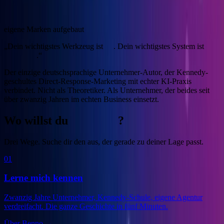
4
eigene Marken aufgebaut
„Dein wichtigstes Werkzeug ist
KI
. Dein wichtigstes System ist
Marketing
.“
Der einzige deutschsprachige Unternehmer-Autor, der Kennedy-
geschultes Direct-Response-Marketing mit echter KI-Praxis
verbindet.
Nicht als Theoretiker. Als Unternehmer, der beides seit
über zwanzig Jahren im echten Business einsetzt.
Wo willst du
anfangen
?
Drei Wege. Suche dir den aus, der gerade zu deiner Lage passt.
01
Lerne mich kennen
Zwanzig Jahre Unternehmer, Kennedy-Schule, eigene Agentur
verdreifacht. Die ganze Geschichte in fünf Minuten.
Über Benno
→