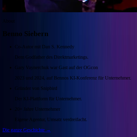
About
Benno Siebern
Co-Autor mit Dan S. Kennedy
Dem Godfather des Direktmarketings.
Gary Vaynerchuk war Gast auf der OGcon
2023 und 2024, auf Bennos KI-Konferenz für Unternehmer.
Gründer von Snipbird
Der KI-Plattform für Unternehmer.
20+ Jahre Unternehmer
Eigene Agentur, Umsatz verdreifacht.
Die ganze Geschichte →