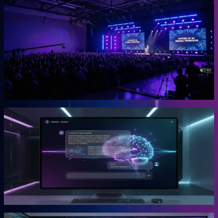
OGcon
Europas führender KI-Kongress für Unternehmer.
Die OGcon bringt die besten Köpfe zu KI und Marketing auf eine
Bühne. 15.000 Anmeldungen 2024, Gary Vaynerchuk als Gast in
den Jahren 2023 und 2024. Live kostenlos, Aufzeichnungen als
VIP-Ticket.
Mehr erfahren →
Gründer
Snipbird
Die KI-Plattform für Unternehmer.
Snipbird ist das Tool, das Benno für Unternehmer gebaut hat. Kein
Hype. Kein Basteln. Bewährte Marketing-Systeme mit KI-
Unterstützung, direkt einsetzbar.
Mehr erfahren →
Gründer