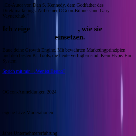
„Co-Autor von Dan S. Kennedy, dem Godfather des
Direktmarketings. Auf seiner OGcon-Bühne stand Gary
Vaynerchuk."
Ich zeige
Unternehmern
, wie sie
KI
gewinnbringend
einsetzen.
Baue deine Growth Engine.
Mit bewährten Marketingprinzipien
und den besten KI-Tools, die heute verfügbar sind. Kein Hype. Ein
System.
Sprich mit mir →
Wer ist Benno?
15.000
OGcon-Anmeldungen 2024
100+
eigene Live-Moderationen
20+
Jahre Unternehmererfahrung