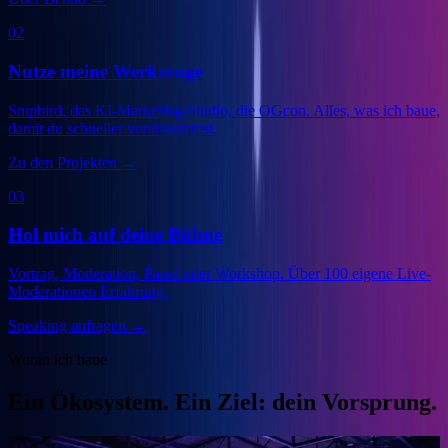
02
Nutze meine Werkzeuge
Snipbird, das KI-Marketing-Studio, die OGcon. Alles, was ich baue,
damit du schneller vorankommst.
Zu den Projekten
→
03
Hol mich auf deine Bühne
Vortrag, Moderation, Panel oder Workshop. Über 100 eigene Live-
Moderationen Erfahrung.
Speaking anfragen
→
Woran ich baue
Ein Ökosystem. Ein Ziel: dein Vorsprung.
Veranstalter