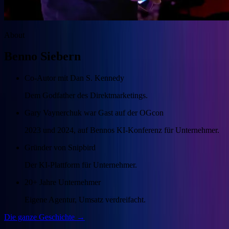
About
Benno Siebern
Co-Autor mit Dan S. Kennedy
Dem Godfather des Direktmarketings.
Gary Vaynerchuk war Gast auf der OGcon
2023 und 2024, auf Bennos KI-Konferenz für Unternehmer.
Gründer von Snipbird
Der KI-Plattform für Unternehmer.
20+ Jahre Unternehmer
Eigene Agentur, Umsatz verdreifacht.
Die ganze Geschichte →