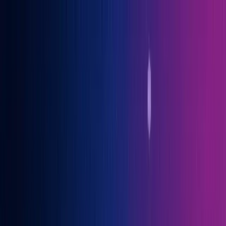
Gary Vaynerchuk war Gast auf der OGcon, Europas führendem KI-
Kongress
→ Alle Infos
Benno
Siebern
Über Benno
Bücher
Projekte
Speaking
Kontakt
Sprich mit mir