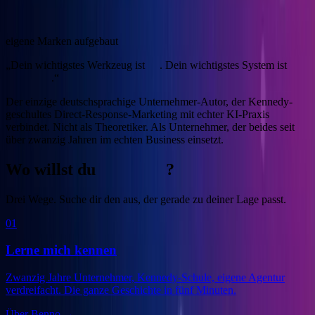
4
eigene Marken aufgebaut
„Dein wichtigstes Werkzeug ist
KI
. Dein wichtigstes System ist
Marketing
.“
Der einzige deutschsprachige Unternehmer-Autor, der Kennedy-
geschultes Direct-Response-Marketing mit echter KI-Praxis
verbindet.
Nicht als Theoretiker. Als Unternehmer, der beides seit
über zwanzig Jahren im echten Business einsetzt.
Wo willst du
anfangen
?
Drei Wege. Suche dir den aus, der gerade zu deiner Lage passt.
01
Lerne mich kennen
Zwanzig Jahre Unternehmer, Kennedy-Schule, eigene Agentur
verdreifacht. Die ganze Geschichte in fünf Minuten.
Über Benno
→