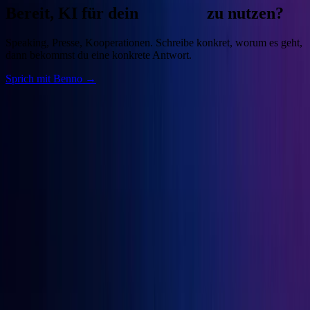
Bereit, KI für dein
Business
zu nutzen?
Speaking, Presse, Kooperationen. Schreibe konkret, worum es geht,
dann bekommst du eine konkrete Antwort.
Sprich mit Benno →
Benno
Siebern
Unternehmer, Autor, KI-Praktiker. Baue deine Growth Engine mit
bewährten Marketingprinzipien und den besten KI-Tools.
Seiten
Über Benno
Bücher
Projekte
Speaking
Kontakt
Projekte
OGcon
↗
Snipbird
↗
KI-Marketing-Studio
↗