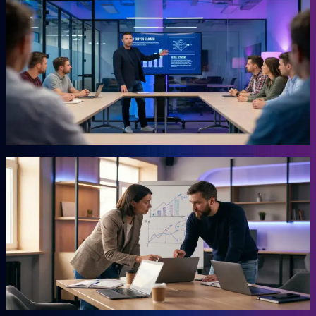
KI-Marketing-Studio
Marketing für den Mittelstand, ohne Agentur.
Für Unternehmer, die keine Zeit für Marketing haben und trotzdem
Ergebnisse wollen. Das Studio übernimmt die Arbeit, für die du
sonst eine externe Agentur beauftragen müsstest. Ohne
Agenturpreise, ohne endlose Abstimmungsschleifen.
Mehr erfahren →
Autor
AHEAD Buchserie
Das Playbook für deinen Vorsprung.
Marketing, KI, Lead-Generierung, Empfehlungen. Jedes Buch
beantwortet eine Frage: Wie baust du einen Teil deiner Growth
Engine? Co-geschrieben mit der Erfahrung aus 20 Jahren eigenem
Business.
Mehr erfahren →