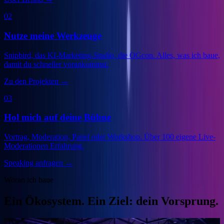
02
Nutze meine Werkzeuge
Snipbird, das KI-Marketing-Studio, die OGcon. Alles, was ich baue,
damit du schneller vorankommst.
Zu den Projekten
→
03
Hol mich auf deine Bühne
Vortrag, Moderation, Panel oder Workshop. Über 100 eigene Live-
Moderationen Erfahrung.
Speaking anfragen
→
Woran ich baue
Ein Ökosystem. Ein Ziel: dein Vorsprung.
Veranstalter