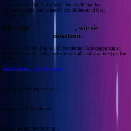
„Co-Autor von Dan S. Kennedy, dem Godfather des
Direktmarketings. Auf seiner OGcon-Bühne stand Gary
Vaynerchuk."
Ich zeige
Unternehmern
, wie sie
KI
gewinnbringend
einsetzen.
Baue deine Growth Engine.
Mit bewährten Marketingprinzipien
und den besten KI-Tools, die heute verfügbar sind. Kein Hype. Ein
System.
Sprich mit mir →
Wer ist Benno?
15.000
OGcon-Anmeldungen 2024
100+
eigene Live-Moderationen
20+
Jahre Unternehmererfahrung