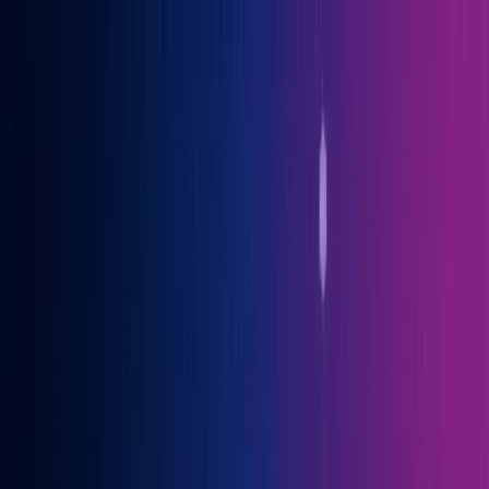
Gary Vaynerchuk war Gast auf der OGcon, Europas führendem KI-
Kongress
→ Alle Infos
Benno
Siebern
Über Benno
Bücher
Projekte
Speaking
Kontakt
Sprich mit mir