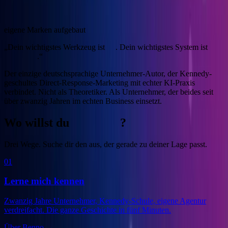
4
eigene Marken aufgebaut
„Dein wichtigstes Werkzeug ist
KI
. Dein wichtigstes System ist
Marketing
.“
Der einzige deutschsprachige Unternehmer-Autor, der Kennedy-
geschultes Direct-Response-Marketing mit echter KI-Praxis
verbindet.
Nicht als Theoretiker. Als Unternehmer, der beides seit
über zwanzig Jahren im echten Business einsetzt.
Wo willst du
anfangen
?
Drei Wege. Suche dir den aus, der gerade zu deiner Lage passt.
01
Lerne mich kennen
Zwanzig Jahre Unternehmer, Kennedy-Schule, eigene Agentur
verdreifacht. Die ganze Geschichte in fünf Minuten.
Über Benno
→