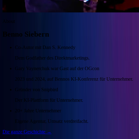
About
Benno Siebern
Co-Autor mit Dan S. Kennedy
Dem Godfather des Direktmarketings.
Gary Vaynerchuk war Gast auf der OGcon
2023 und 2024, auf Bennos KI-Konferenz für Unternehmer.
Gründer von Snipbird
Der KI-Plattform für Unternehmer.
20+ Jahre Unternehmer
Eigene Agentur, Umsatz verdreifacht.
Die ganze Geschichte →