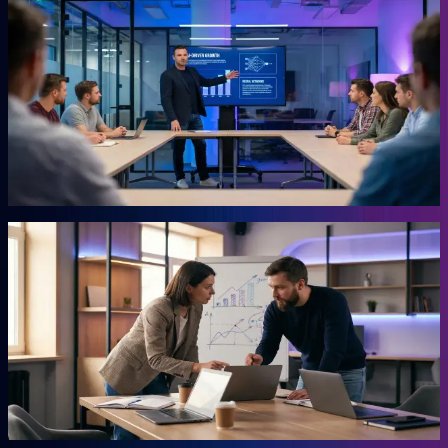
KI-Marketing-Studio
Marketing für den Mittelstand, ohne Agentur.
Für Unternehmer, die keine Zeit für Marketing haben und trotzdem
Ergebnisse wollen. Das Studio übernimmt die Arbeit, für die du
sonst eine externe Agentur beauftragen müsstest. Ohne
Agenturpreise, ohne endlose Abstimmungsschleifen.
Mehr erfahren →
Autor
AHEAD Buchserie
Das Playbook für deinen Vorsprung.
Marketing, KI, Lead-Generierung, Empfehlungen. Jedes Buch
beantwortet eine Frage: Wie baust du einen Teil deiner Growth
Engine? Co-geschrieben mit der Erfahrung aus 20 Jahren eigenem
Business.
Mehr erfahren →