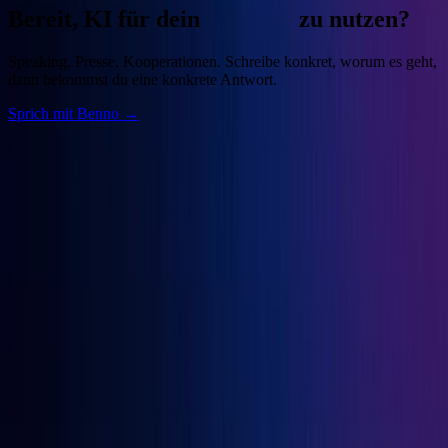
Bereit, KI für dein
Business
zu nutzen?
Speaking, Presse, Kooperationen. Schreibe konkret, worum es geht,
dann bekommst du eine konkrete Antwort.
Sprich mit Benno →
Benno
Siebern
Unternehmer, Autor, KI-Praktiker. Baue deine Growth Engine mit
bewährten Marketingprinzipien und den besten KI-Tools.
Seiten
Über Benno
Bücher
Projekte
Speaking
Kontakt
Projekte
OGcon
↗
Snipbird
↗
KI-Marketing-Studio
↗