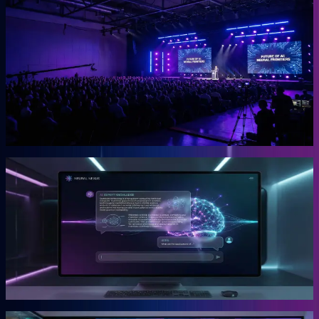
OGcon
Europas führender KI-Kongress für Unternehmer.
Die OGcon bringt die besten Köpfe zu KI und Marketing auf eine
Bühne. 15.000 Anmeldungen 2024, Gary Vaynerchuk als Gast in
den Jahren 2023 und 2024. Live kostenlos, Aufzeichnungen als
VIP-Ticket.
Mehr erfahren →
Gründer
Snipbird
Die KI-Plattform für Unternehmer.
Snipbird ist das Tool, das Benno für Unternehmer gebaut hat. Kein
Hype. Kein Basteln. Bewährte Marketing-Systeme mit KI-
Unterstützung, direkt einsetzbar.
Mehr erfahren →
Gründer