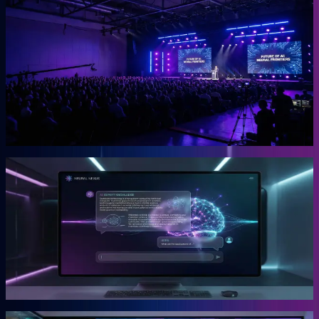
OGcon
Europas führender KI-Kongress für Unternehmer.
Die OGcon bringt die besten Köpfe zu KI und Marketing auf eine
Bühne. 15.000 Anmeldungen 2024, Gary Vaynerchuk als Gast in
den Jahren 2023 und 2024. Live kostenlos, Aufzeichnungen als
VIP-Ticket.
Mehr erfahren →
Gründer
Snipbird
Die KI-Plattform für Unternehmer.
Snipbird ist das Tool, das Benno für Unternehmer gebaut hat. Kein
Hype. Kein Basteln. Bewährte Marketing-Systeme mit KI-
Unterstützung, direkt einsetzbar.
Mehr erfahren →
Gründer