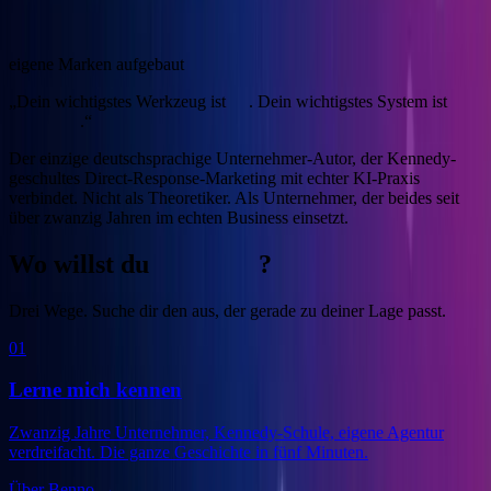
4
eigene Marken aufgebaut
„Dein wichtigstes Werkzeug ist
KI
. Dein wichtigstes System ist
Marketing
.“
Der einzige deutschsprachige Unternehmer-Autor, der Kennedy-
geschultes Direct-Response-Marketing mit echter KI-Praxis
verbindet.
Nicht als Theoretiker. Als Unternehmer, der beides seit
über zwanzig Jahren im echten Business einsetzt.
Wo willst du
anfangen
?
Drei Wege. Suche dir den aus, der gerade zu deiner Lage passt.
01
Lerne mich kennen
Zwanzig Jahre Unternehmer, Kennedy-Schule, eigene Agentur
verdreifacht. Die ganze Geschichte in fünf Minuten.
Über Benno
→