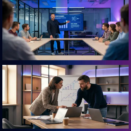
KI-Marketing-Studio
Marketing für den Mittelstand, ohne Agentur.
Für Unternehmer, die keine Zeit für Marketing haben und trotzdem
Ergebnisse wollen. Das Studio übernimmt die Arbeit, für die du
sonst eine externe Agentur beauftragen müsstest. Ohne
Agenturpreise, ohne endlose Abstimmungsschleifen.
Mehr erfahren →
Autor
AHEAD Buchserie
Das Playbook für deinen Vorsprung.
Marketing, KI, Lead-Generierung, Empfehlungen. Jedes Buch
beantwortet eine Frage: Wie baust du einen Teil deiner Growth
Engine? Co-geschrieben mit der Erfahrung aus 20 Jahren eigenem
Business.
Mehr erfahren →