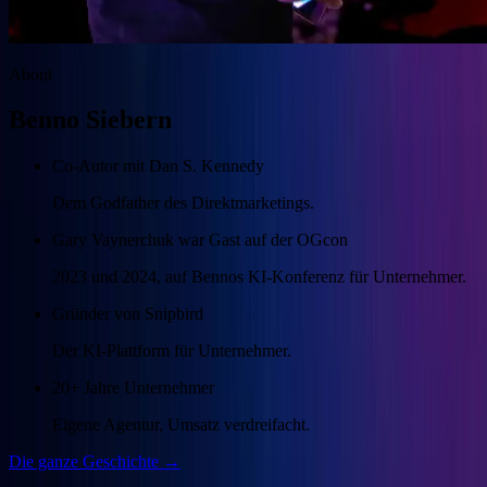
About
Benno Siebern
Co-Autor mit Dan S. Kennedy
Dem Godfather des Direktmarketings.
Gary Vaynerchuk war Gast auf der OGcon
2023 und 2024, auf Bennos KI-Konferenz für Unternehmer.
Gründer von Snipbird
Der KI-Plattform für Unternehmer.
20+ Jahre Unternehmer
Eigene Agentur, Umsatz verdreifacht.
Die ganze Geschichte →