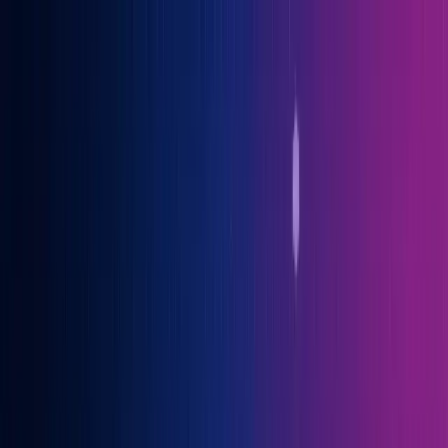
Gary Vaynerchuk war Gast auf der OGcon, Europas führendem KI-
Kongress
→ Alle Infos
Benno
Siebern
Über Benno
Bücher
Projekte
Speaking
Kontakt
Sprich mit mir