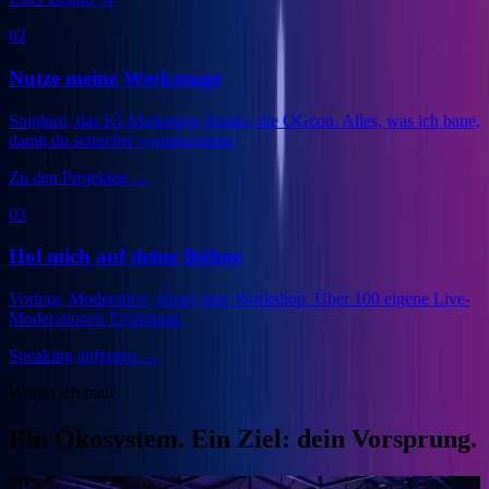
02
Nutze meine Werkzeuge
Snipbird, das KI-Marketing-Studio, die OGcon. Alles, was ich baue,
damit du schneller vorankommst.
Zu den Projekten
→
03
Hol mich auf deine Bühne
Vortrag, Moderation, Panel oder Workshop. Über 100 eigene Live-
Moderationen Erfahrung.
Speaking anfragen
→
Woran ich baue
Ein Ökosystem. Ein Ziel: dein Vorsprung.
Veranstalter