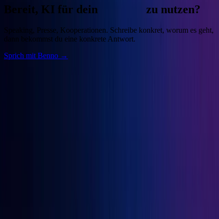
Bereit, KI für dein
Business
zu nutzen?
Speaking, Presse, Kooperationen. Schreibe konkret, worum es geht,
dann bekommst du eine konkrete Antwort.
Sprich mit Benno →
Benno
Siebern
Unternehmer, Autor, KI-Praktiker. Baue deine Growth Engine mit
bewährten Marketingprinzipien und den besten KI-Tools.
Seiten
Über Benno
Bücher
Projekte
Speaking
Kontakt
Projekte
OGcon
↗
Snipbird
↗
KI-Marketing-Studio
↗