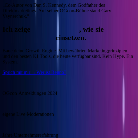
„Co-Autor von Dan S. Kennedy, dem Godfather des
Direktmarketings. Auf seiner OGcon-Bühne stand Gary
Vaynerchuk."
Ich zeige
Unternehmern
, wie sie
KI
gewinnbringend
einsetzen.
Baue deine Growth Engine.
Mit bewährten Marketingprinzipien
und den besten KI-Tools, die heute verfügbar sind. Kein Hype. Ein
System.
Sprich mit mir →
Wer ist Benno?
15.000
OGcon-Anmeldungen 2024
100+
eigene Live-Moderationen
20+
Jahre Unternehmererfahrung