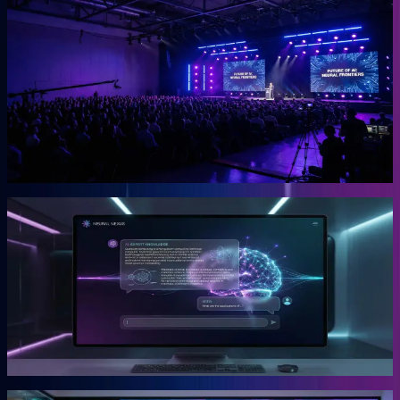
OGcon
Europas führender KI-Kongress für Unternehmer.
Die OGcon bringt die besten Köpfe zu KI und Marketing auf eine
Bühne. 15.000 Anmeldungen 2024, Gary Vaynerchuk als Gast in
den Jahren 2023 und 2024. Live kostenlos, Aufzeichnungen als
VIP-Ticket.
Mehr erfahren →
Gründer
Snipbird
Die KI-Plattform für Unternehmer.
Snipbird ist das Tool, das Benno für Unternehmer gebaut hat. Kein
Hype. Kein Basteln. Bewährte Marketing-Systeme mit KI-
Unterstützung, direkt einsetzbar.
Mehr erfahren →
Gründer