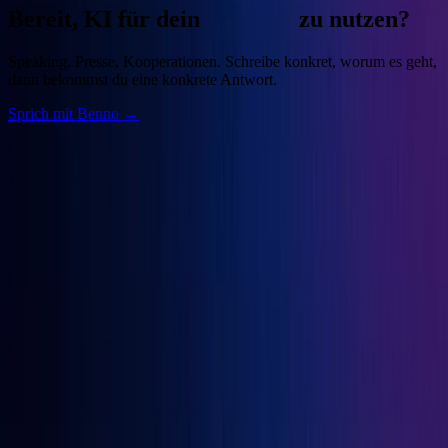
Bereit, KI für dein
Business
zu nutzen?
Speaking, Presse, Kooperationen. Schreibe konkret, worum es geht,
dann bekommst du eine konkrete Antwort.
Sprich mit Benno →
Benno
Siebern
Unternehmer, Autor, KI-Praktiker. Baue deine Growth Engine mit
bewährten Marketingprinzipien und den besten KI-Tools.
Seiten
Über Benno
Bücher
Projekte
Speaking
Kontakt
Projekte
OGcon
↗
Snipbird
↗
KI-Marketing-Studio
↗