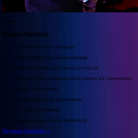
About
Benno Siebern
Co-Autor mit Dan S. Kennedy
Dem Godfather des Direktmarketings.
Gary Vaynerchuk war Gast auf der OGcon
2023 und 2024, auf Bennos KI-Konferenz für Unternehmer.
Gründer von Snipbird
Der KI-Plattform für Unternehmer.
20+ Jahre Unternehmer
Eigene Agentur, Umsatz verdreifacht.
Die ganze Geschichte →