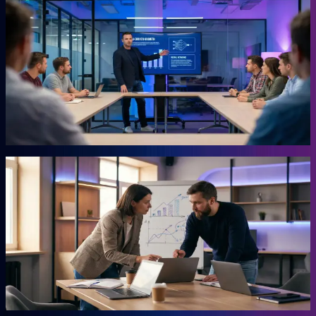
KI-Marketing-Studio
Marketing für den Mittelstand, ohne Agentur.
Für Unternehmer, die keine Zeit für Marketing haben und trotzdem
Ergebnisse wollen. Das Studio übernimmt die Arbeit, für die du
sonst eine externe Agentur beauftragen müsstest. Ohne
Agenturpreise, ohne endlose Abstimmungsschleifen.
Mehr erfahren →
Autor
AHEAD Buchserie
Das Playbook für deinen Vorsprung.
Marketing, KI, Lead-Generierung, Empfehlungen. Jedes Buch
beantwortet eine Frage: Wie baust du einen Teil deiner Growth
Engine? Co-geschrieben mit der Erfahrung aus 20 Jahren eigenem
Business.
Mehr erfahren →