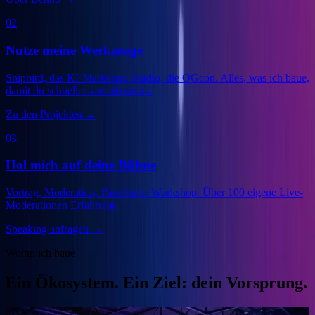
02
Nutze meine Werkzeuge
Snipbird, das KI-Marketing-Studio, die OGcon. Alles, was ich baue,
damit du schneller vorankommst.
Zu den Projekten
→
03
Hol mich auf deine Bühne
Vortrag, Moderation, Panel oder Workshop. Über 100 eigene Live-
Moderationen Erfahrung.
Speaking anfragen
→
Woran ich baue
Ein Ökosystem. Ein Ziel: dein Vorsprung.
Veranstalter