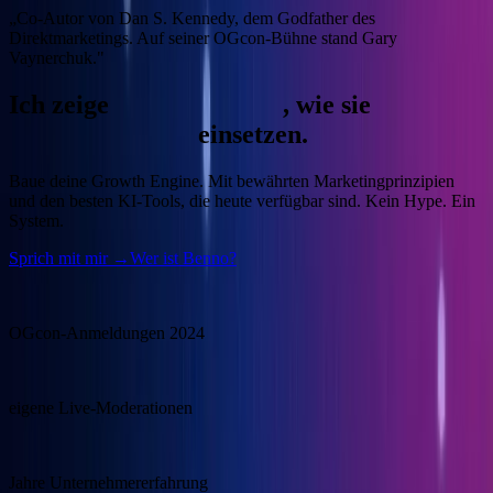
„Co-Autor von Dan S. Kennedy, dem Godfather des
Direktmarketings. Auf seiner OGcon-Bühne stand Gary
Vaynerchuk."
Ich zeige
Unternehmern
, wie sie
KI
gewinnbringend
einsetzen.
Baue deine Growth Engine.
Mit bewährten Marketingprinzipien
und den besten KI-Tools, die heute verfügbar sind. Kein Hype. Ein
System.
Sprich mit mir →
Wer ist Benno?
15.000
OGcon-Anmeldungen 2024
100+
eigene Live-Moderationen
20+
Jahre Unternehmererfahrung