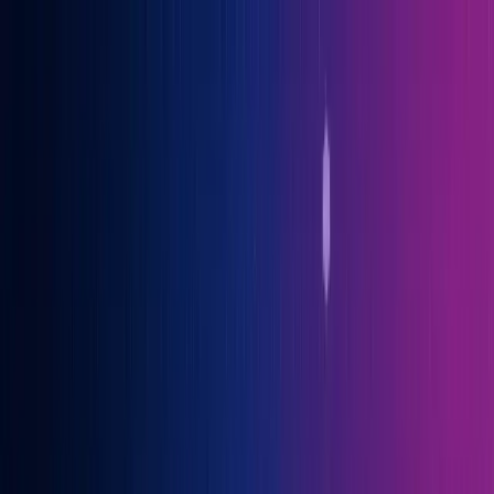
Gary Vaynerchuk war Gast auf der OGcon, Europas führendem KI-
Kongress
→ Alle Infos
Benno
Siebern
Über Benno
Bücher
Projekte
Speaking
Kontakt
Sprich mit mir