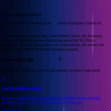
4
eigene Marken aufgebaut
„Dein wichtigstes Werkzeug ist
KI
. Dein wichtigstes System ist
Marketing
.“
Der einzige deutschsprachige Unternehmer-Autor, der Kennedy-
geschultes Direct-Response-Marketing mit echter KI-Praxis
verbindet.
Nicht als Theoretiker. Als Unternehmer, der beides seit
über zwanzig Jahren im echten Business einsetzt.
Wo willst du
anfangen
?
Drei Wege. Suche dir den aus, der gerade zu deiner Lage passt.
01
Lerne mich kennen
Zwanzig Jahre Unternehmer, Kennedy-Schule, eigene Agentur
verdreifacht. Die ganze Geschichte in fünf Minuten.
Über Benno
→