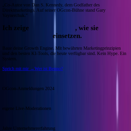
„Co-Autor von Dan S. Kennedy, dem Godfather des
Direktmarketings. Auf seiner OGcon-Bühne stand Gary
Vaynerchuk."
Ich zeige
Unternehmern
, wie sie
KI
gewinnbringend
einsetzen.
Baue deine Growth Engine.
Mit bewährten Marketingprinzipien
und den besten KI-Tools, die heute verfügbar sind. Kein Hype. Ein
System.
Sprich mit mir →
Wer ist Benno?
15.000
OGcon-Anmeldungen 2024
100+
eigene Live-Moderationen
20+
Jahre Unternehmererfahrung