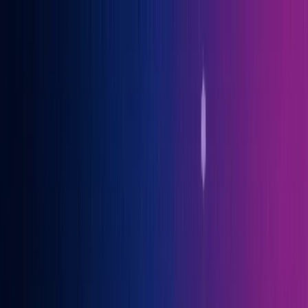
Gary Vaynerchuk war Gast auf der OGcon, Europas führendem KI-
Kongress
→ Alle Infos
Benno
Siebern
Über Benno
Bücher
Projekte
Speaking
Kontakt
Sprich mit mir