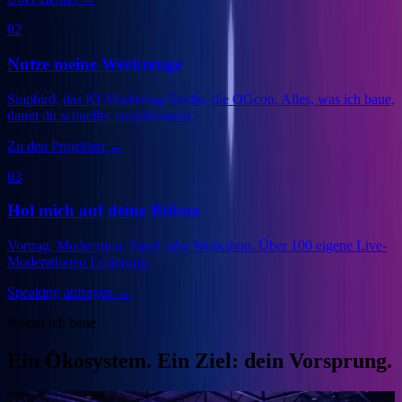
02
Nutze meine Werkzeuge
Snipbird, das KI-Marketing-Studio, die OGcon. Alles, was ich baue,
damit du schneller vorankommst.
Zu den Projekten
→
03
Hol mich auf deine Bühne
Vortrag, Moderation, Panel oder Workshop. Über 100 eigene Live-
Moderationen Erfahrung.
Speaking anfragen
→
Woran ich baue
Ein Ökosystem. Ein Ziel: dein Vorsprung.
Veranstalter