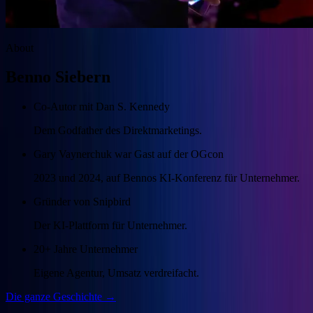
About
Benno Siebern
Co-Autor mit Dan S. Kennedy
Dem Godfather des Direktmarketings.
Gary Vaynerchuk war Gast auf der OGcon
2023 und 2024, auf Bennos KI-Konferenz für Unternehmer.
Gründer von Snipbird
Der KI-Plattform für Unternehmer.
20+ Jahre Unternehmer
Eigene Agentur, Umsatz verdreifacht.
Die ganze Geschichte →