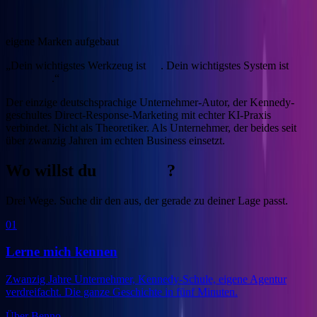
4
eigene Marken aufgebaut
„Dein wichtigstes Werkzeug ist
KI
. Dein wichtigstes System ist
Marketing
.“
Der einzige deutschsprachige Unternehmer-Autor, der Kennedy-
geschultes Direct-Response-Marketing mit echter KI-Praxis
verbindet.
Nicht als Theoretiker. Als Unternehmer, der beides seit
über zwanzig Jahren im echten Business einsetzt.
Wo willst du
anfangen
?
Drei Wege. Suche dir den aus, der gerade zu deiner Lage passt.
01
Lerne mich kennen
Zwanzig Jahre Unternehmer, Kennedy-Schule, eigene Agentur
verdreifacht. Die ganze Geschichte in fünf Minuten.
Über Benno
→