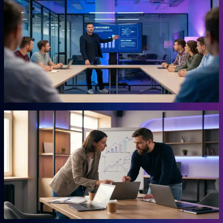
KI-Marketing-Studio
Marketing für den Mittelstand, ohne Agentur.
Für Unternehmer, die keine Zeit für Marketing haben und trotzdem
Ergebnisse wollen. Das Studio übernimmt die Arbeit, für die du
sonst eine externe Agentur beauftragen müsstest. Ohne
Agenturpreise, ohne endlose Abstimmungsschleifen.
Mehr erfahren →
Autor
AHEAD Buchserie
Das Playbook für deinen Vorsprung.
Marketing, KI, Lead-Generierung, Empfehlungen. Jedes Buch
beantwortet eine Frage: Wie baust du einen Teil deiner Growth
Engine? Co-geschrieben mit der Erfahrung aus 20 Jahren eigenem
Business.
Mehr erfahren →