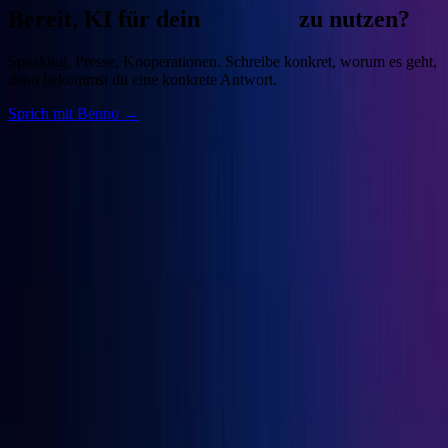
Bereit, KI für dein
Business
zu nutzen?
Speaking, Presse, Kooperationen. Schreibe konkret, worum es geht,
dann bekommst du eine konkrete Antwort.
Sprich mit Benno →
Benno
Siebern
Unternehmer, Autor, KI-Praktiker. Baue deine Growth Engine mit
bewährten Marketingprinzipien und den besten KI-Tools.
Seiten
Über Benno
Bücher
Projekte
Speaking
Kontakt
Projekte
OGcon
↗
Snipbird
↗
KI-Marketing-Studio
↗