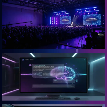
OGcon
Europas führender KI-Kongress für Unternehmer.
Die OGcon bringt die besten Köpfe zu KI und Marketing auf eine
Bühne. 15.000 Anmeldungen 2024, Gary Vaynerchuk als Gast in
den Jahren 2023 und 2024. Live kostenlos, Aufzeichnungen als
VIP-Ticket.
Mehr erfahren →
Gründer
Snipbird
Die KI-Plattform für Unternehmer.
Snipbird ist das Tool, das Benno für Unternehmer gebaut hat. Kein
Hype. Kein Basteln. Bewährte Marketing-Systeme mit KI-
Unterstützung, direkt einsetzbar.
Mehr erfahren →
Gründer