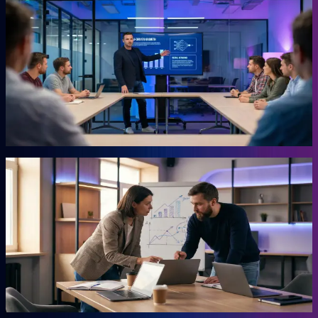
KI-Marketing-Studio
Marketing für den Mittelstand, ohne Agentur.
Für Unternehmer, die keine Zeit für Marketing haben und trotzdem
Ergebnisse wollen. Das Studio übernimmt die Arbeit, für die du
sonst eine externe Agentur beauftragen müsstest. Ohne
Agenturpreise, ohne endlose Abstimmungsschleifen.
Mehr erfahren →
Autor
AHEAD Buchserie
Das Playbook für deinen Vorsprung.
Marketing, KI, Lead-Generierung, Empfehlungen. Jedes Buch
beantwortet eine Frage: Wie baust du einen Teil deiner Growth
Engine? Co-geschrieben mit der Erfahrung aus 20 Jahren eigenem
Business.
Mehr erfahren →