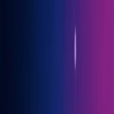
Gary Vaynerchuk war Gast auf der OGcon, Europas führendem KI-
Kongress
→ Alle Infos
Benno
Siebern
Über Benno
Bücher
Projekte
Speaking
Kontakt
Sprich mit mir