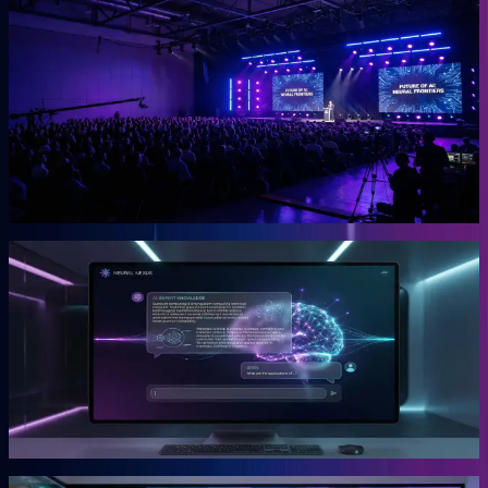
OGcon
Europas führender KI-Kongress für Unternehmer.
Die OGcon bringt die besten Köpfe zu KI und Marketing auf eine
Bühne. 15.000 Anmeldungen 2024, Gary Vaynerchuk als Gast in
den Jahren 2023 und 2024. Live kostenlos, Aufzeichnungen als
VIP-Ticket.
Mehr erfahren →
Gründer
Snipbird
Die KI-Plattform für Unternehmer.
Snipbird ist das Tool, das Benno für Unternehmer gebaut hat. Kein
Hype. Kein Basteln. Bewährte Marketing-Systeme mit KI-
Unterstützung, direkt einsetzbar.
Mehr erfahren →
Gründer