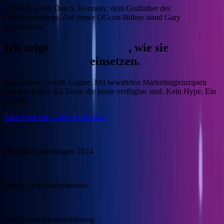
„Co-Autor von Dan S. Kennedy, dem Godfather des
Direktmarketings. Auf seiner OGcon-Bühne stand Gary
Vaynerchuk."
Ich zeige
Unternehmern
, wie sie
KI
gewinnbringend
einsetzen.
Baue deine Growth Engine.
Mit bewährten Marketingprinzipien
und den besten KI-Tools, die heute verfügbar sind. Kein Hype. Ein
System.
Sprich mit mir →
Wer ist Benno?
15.000
OGcon-Anmeldungen 2024
100+
eigene Live-Moderationen
20+
Jahre Unternehmererfahrung