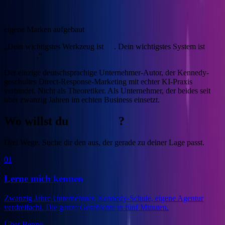
4
eigene Marken aufgebaut
„Dein wichtigstes Werkzeug ist
KI
. Dein wichtigstes System ist
Marketing
.“
Der einzige deutschsprachige Unternehmer-Autor, der Kennedy-
geschultes Direct-Response-Marketing mit echter KI-Praxis
verbindet.
Nicht als Theoretiker. Als Unternehmer, der beides seit
über zwanzig Jahren im echten Business einsetzt.
Wo willst du
anfangen
?
Drei Wege. Suche dir den aus, der gerade zu deiner Lage passt.
01
Lerne mich kennen
Zwanzig Jahre Unternehmer, Kennedy-Schule, eigene Agentur
verdreifacht. Die ganze Geschichte in fünf Minuten.
Über Benno
→