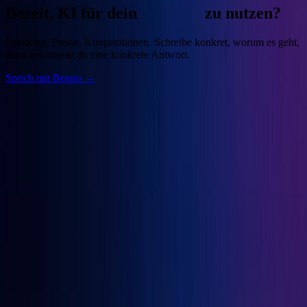
Bereit, KI für dein
Business
zu nutzen?
Speaking, Presse, Kooperationen. Schreibe konkret, worum es geht,
dann bekommst du eine konkrete Antwort.
Sprich mit Benno →
Benno
Siebern
Unternehmer, Autor, KI-Praktiker. Baue deine Growth Engine mit
bewährten Marketingprinzipien und den besten KI-Tools.
Seiten
Über Benno
Bücher
Projekte
Speaking
Kontakt
Projekte
OGcon
↗
Snipbird
↗
KI-Marketing-Studio
↗