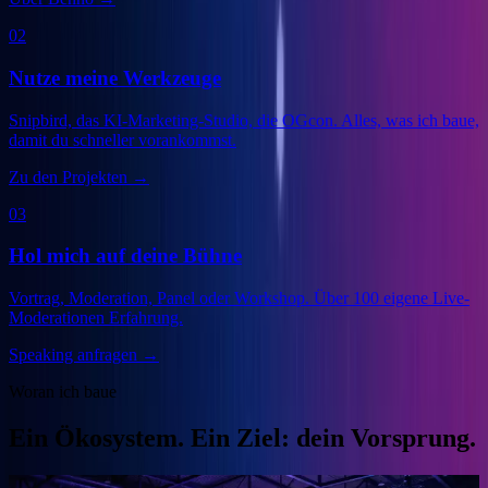
02
Nutze meine Werkzeuge
Snipbird, das KI-Marketing-Studio, die OGcon. Alles, was ich baue,
damit du schneller vorankommst.
Zu den Projekten
→
03
Hol mich auf deine Bühne
Vortrag, Moderation, Panel oder Workshop. Über 100 eigene Live-
Moderationen Erfahrung.
Speaking anfragen
→
Woran ich baue
Ein Ökosystem. Ein Ziel: dein Vorsprung.
Veranstalter