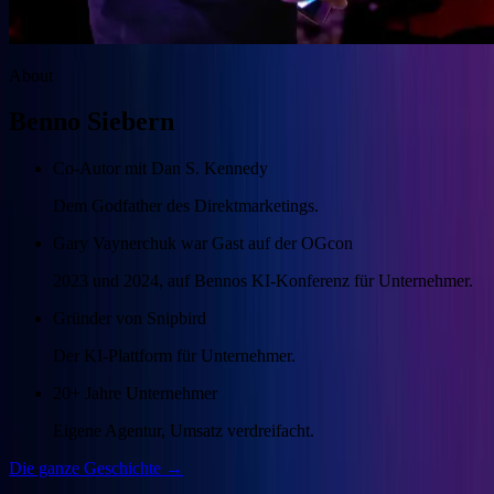
About
Benno Siebern
Co-Autor mit Dan S. Kennedy
Dem Godfather des Direktmarketings.
Gary Vaynerchuk war Gast auf der OGcon
2023 und 2024, auf Bennos KI-Konferenz für Unternehmer.
Gründer von Snipbird
Der KI-Plattform für Unternehmer.
20+ Jahre Unternehmer
Eigene Agentur, Umsatz verdreifacht.
Die ganze Geschichte →