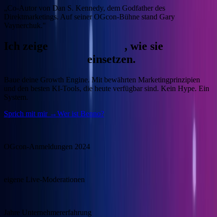
„Co-Autor von Dan S. Kennedy, dem Godfather des
Direktmarketings. Auf seiner OGcon-Bühne stand Gary
Vaynerchuk."
Ich zeige
Unternehmern
, wie sie
KI
gewinnbringend
einsetzen.
Baue deine Growth Engine.
Mit bewährten Marketingprinzipien
und den besten KI-Tools, die heute verfügbar sind. Kein Hype. Ein
System.
Sprich mit mir →
Wer ist Benno?
15.000
OGcon-Anmeldungen 2024
100+
eigene Live-Moderationen
20+
Jahre Unternehmererfahrung