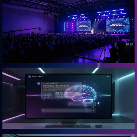
OGcon
Europas führender KI-Kongress für Unternehmer.
Die OGcon bringt die besten Köpfe zu KI und Marketing auf eine
Bühne. 15.000 Anmeldungen 2024, Gary Vaynerchuk als Gast in
den Jahren 2023 und 2024. Live kostenlos, Aufzeichnungen als
VIP-Ticket.
Mehr erfahren →
Gründer
Snipbird
Die KI-Plattform für Unternehmer.
Snipbird ist das Tool, das Benno für Unternehmer gebaut hat. Kein
Hype. Kein Basteln. Bewährte Marketing-Systeme mit KI-
Unterstützung, direkt einsetzbar.
Mehr erfahren →
Gründer