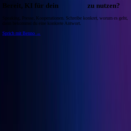
Bereit, KI für dein
Business
zu nutzen?
Speaking, Presse, Kooperationen. Schreibe konkret, worum es geht,
dann bekommst du eine konkrete Antwort.
Sprich mit Benno →
Benno
Siebern
Unternehmer, Autor, KI-Praktiker. Baue deine Growth Engine mit
bewährten Marketingprinzipien und den besten KI-Tools.
Seiten
Über Benno
Bücher
Projekte
Speaking
Kontakt
Projekte
OGcon
↗
Snipbird
↗
KI-Marketing-Studio
↗