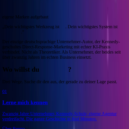
4
eigene Marken aufgebaut
„Dein wichtigstes Werkzeug ist
KI
. Dein wichtigstes System ist
Marketing
.“
Der einzige deutschsprachige Unternehmer-Autor, der Kennedy-
geschultes Direct-Response-Marketing mit echter KI-Praxis
verbindet.
Nicht als Theoretiker. Als Unternehmer, der beides seit
über zwanzig Jahren im echten Business einsetzt.
Wo willst du
anfangen
?
Drei Wege. Suche dir den aus, der gerade zu deiner Lage passt.
01
Lerne mich kennen
Zwanzig Jahre Unternehmer, Kennedy-Schule, eigene Agentur
verdreifacht. Die ganze Geschichte in fünf Minuten.
Über Benno
→