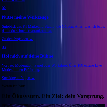
02
Nutze meine Werkzeuge
Snipbird, das KI-Marketing-Studio, die OGcon. Alles, was ich baue,
damit du schneller vorankommst.
Zu den Projekten
→
03
Hol mich auf deine Bühne
Vortrag, Moderation, Panel oder Workshop. Über 100 eigene Live-
Moderationen Erfahrung.
Speaking anfragen
→
Woran ich baue
Ein Ökosystem. Ein Ziel: dein Vorsprung.
Veranstalter