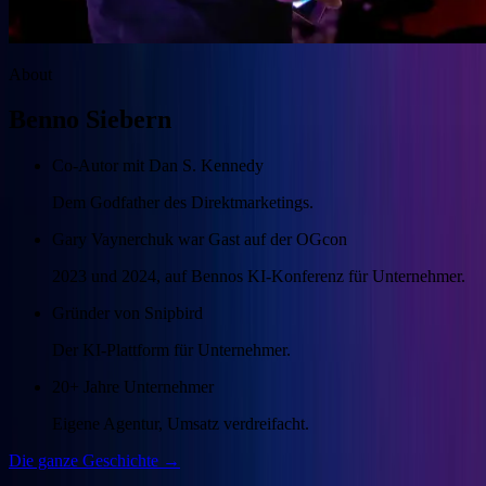
About
Benno Siebern
Co-Autor mit Dan S. Kennedy
Dem Godfather des Direktmarketings.
Gary Vaynerchuk war Gast auf der OGcon
2023 und 2024, auf Bennos KI-Konferenz für Unternehmer.
Gründer von Snipbird
Der KI-Plattform für Unternehmer.
20+ Jahre Unternehmer
Eigene Agentur, Umsatz verdreifacht.
Die ganze Geschichte →