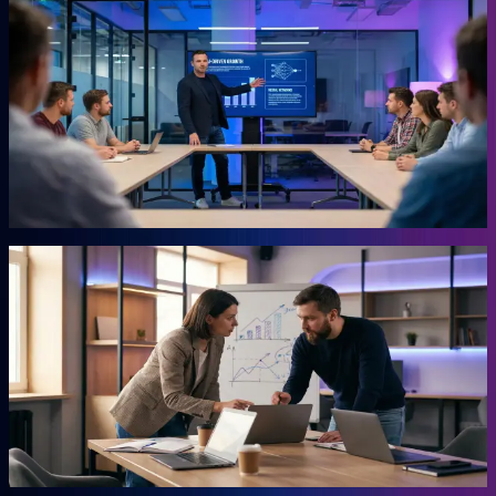
KI-Marketing-Studio
Marketing für den Mittelstand, ohne Agentur.
Für Unternehmer, die keine Zeit für Marketing haben und trotzdem
Ergebnisse wollen. Das Studio übernimmt die Arbeit, für die du
sonst eine externe Agentur beauftragen müsstest. Ohne
Agenturpreise, ohne endlose Abstimmungsschleifen.
Mehr erfahren →
Autor
AHEAD Buchserie
Das Playbook für deinen Vorsprung.
Marketing, KI, Lead-Generierung, Empfehlungen. Jedes Buch
beantwortet eine Frage: Wie baust du einen Teil deiner Growth
Engine? Co-geschrieben mit der Erfahrung aus 20 Jahren eigenem
Business.
Mehr erfahren →