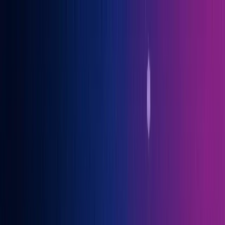
Gary Vaynerchuk war Gast auf der OGcon, Europas führendem KI-
Kongress
→ Alle Infos
Benno
Siebern
Über Benno
Bücher
Projekte
Speaking
Kontakt
Sprich mit mir