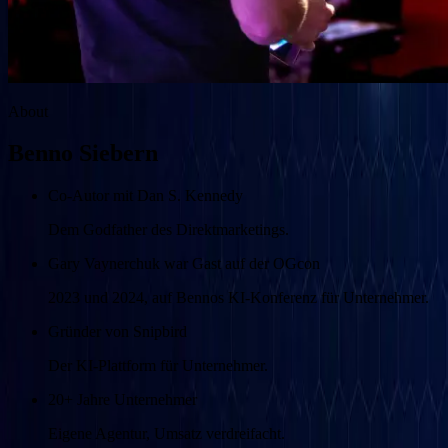
About
Benno Siebern
Co-Autor mit Dan S. Kennedy
Dem Godfather des Direktmarketings.
Gary Vaynerchuk war Gast auf der OGcon
2023 und 2024, auf Bennos KI-Konferenz für Unternehmer.
Gründer von Snipbird
Der KI-Plattform für Unternehmer.
20+ Jahre Unternehmer
Eigene Agentur, Umsatz verdreifacht.