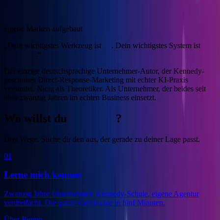
4
eigene Marken aufgebaut
„Dein wichtigstes Werkzeug ist
KI
. Dein wichtigstes System ist
Marketing
.“
Der einzige deutschsprachige Unternehmer-Autor, der Kennedy-
geschultes Direct-Response-Marketing mit echter KI-Praxis
verbindet.
Nicht als Theoretiker. Als Unternehmer, der beides seit
über zwanzig Jahren im echten Business einsetzt.
Wo willst du
anfangen
?
Drei Wege. Suche dir den aus, der gerade zu deiner Lage passt.
01
Lerne mich kennen
Zwanzig Jahre Unternehmer, Kennedy-Schule, eigene Agentur
verdreifacht. Die ganze Geschichte in fünf Minuten.
Über Benno
→