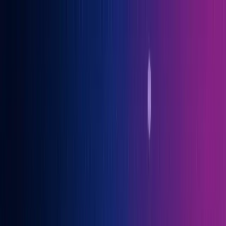
Gary Vaynerchuk war Gast auf der OGcon, Europas führendem KI-
Kongress
→ Alle Infos
Benno
Siebern
Über Benno
Bücher
Projekte
Speaking
Kontakt
Sprich mit mir