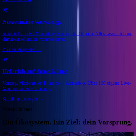
02
Nutze meine Werkzeuge
Snipbird, das KI-Marketing-Studio, die OGcon. Alles, was ich baue,
damit du schneller vorankommst.
Zu den Projekten
→
03
Hol mich auf deine Bühne
Vortrag, Moderation, Panel oder Workshop. Über 100 eigene Live-
Moderationen Erfahrung.
Speaking anfragen
→
Woran ich baue
Ein Ökosystem. Ein Ziel: dein Vorsprung.
Veranstalter