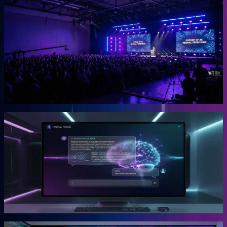
OGcon
Europas führender KI-Kongress für Unternehmer.
Die OGcon bringt die besten Köpfe zu KI und Marketing auf eine
Bühne. 15.000 Anmeldungen 2024, Gary Vaynerchuk als Gast in
den Jahren 2023 und 2024. Live kostenlos, Aufzeichnungen als
VIP-Ticket.
Mehr erfahren →
Gründer
Snipbird
Die KI-Plattform für Unternehmer.
Snipbird ist das Tool, das Benno für Unternehmer gebaut hat. Kein
Hype. Kein Basteln. Bewährte Marketing-Systeme mit KI-
Unterstützung, direkt einsetzbar.
Mehr erfahren →
Gründer