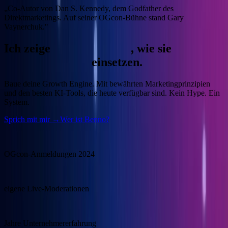
„Co-Autor von Dan S. Kennedy, dem Godfather des
Direktmarketings. Auf seiner OGcon-Bühne stand Gary
Vaynerchuk."
Ich zeige
Unternehmern
, wie sie
KI
gewinnbringend
einsetzen.
Baue deine Growth Engine.
Mit bewährten Marketingprinzipien
und den besten KI-Tools, die heute verfügbar sind. Kein Hype. Ein
System.
Sprich mit mir →
Wer ist Benno?
15.000
OGcon-Anmeldungen 2024
100+
eigene Live-Moderationen
20+
Jahre Unternehmererfahrung