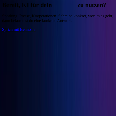
Bereit, KI für dein
Business
zu nutzen?
Speaking, Presse, Kooperationen. Schreibe konkret, worum es geht,
dann bekommst du eine konkrete Antwort.
Sprich mit Benno →
Benno
Siebern
Unternehmer, Autor, KI-Praktiker. Baue deine Growth Engine mit
bewährten Marketingprinzipien und den besten KI-Tools.
Seiten
Über Benno
Bücher
Projekte
Speaking
Kontakt
Projekte
OGcon
↗
Snipbird
↗
KI-Marketing-Studio
↗