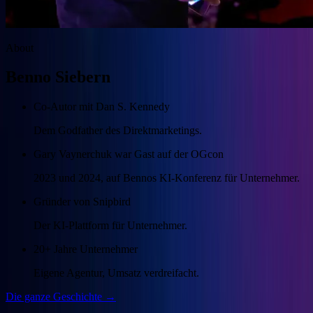
About
Benno Siebern
Co-Autor mit Dan S. Kennedy
Dem Godfather des Direktmarketings.
Gary Vaynerchuk war Gast auf der OGcon
2023 und 2024, auf Bennos KI-Konferenz für Unternehmer.
Gründer von Snipbird
Der KI-Plattform für Unternehmer.
20+ Jahre Unternehmer
Eigene Agentur, Umsatz verdreifacht.
Die ganze Geschichte →