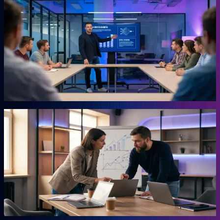
KI-Marketing-Studio
Marketing für den Mittelstand, ohne Agentur.
Für Unternehmer, die keine Zeit für Marketing haben und trotzdem
Ergebnisse wollen. Das Studio übernimmt die Arbeit, für die du
sonst eine externe Agentur beauftragen müsstest. Ohne
Agenturpreise, ohne endlose Abstimmungsschleifen.
Mehr erfahren →
Autor
AHEAD Buchserie
Das Playbook für deinen Vorsprung.
Marketing, KI, Lead-Generierung, Empfehlungen. Jedes Buch
beantwortet eine Frage: Wie baust du einen Teil deiner Growth
Engine? Co-geschrieben mit der Erfahrung aus 20 Jahren eigenem
Business.
Mehr erfahren →