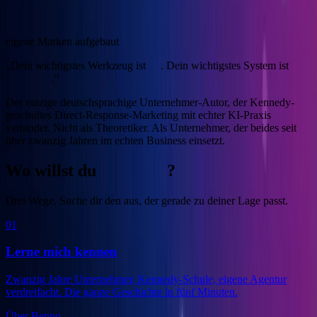
4
eigene Marken aufgebaut
„Dein wichtigstes Werkzeug ist
KI
. Dein wichtigstes System ist
Marketing
.“
Der einzige deutschsprachige Unternehmer-Autor, der Kennedy-
geschultes Direct-Response-Marketing mit echter KI-Praxis
verbindet.
Nicht als Theoretiker. Als Unternehmer, der beides seit
über zwanzig Jahren im echten Business einsetzt.
Wo willst du
anfangen
?
Drei Wege. Suche dir den aus, der gerade zu deiner Lage passt.
01
Lerne mich kennen
Zwanzig Jahre Unternehmer, Kennedy-Schule, eigene Agentur
verdreifacht. Die ganze Geschichte in fünf Minuten.
Über Benno
→