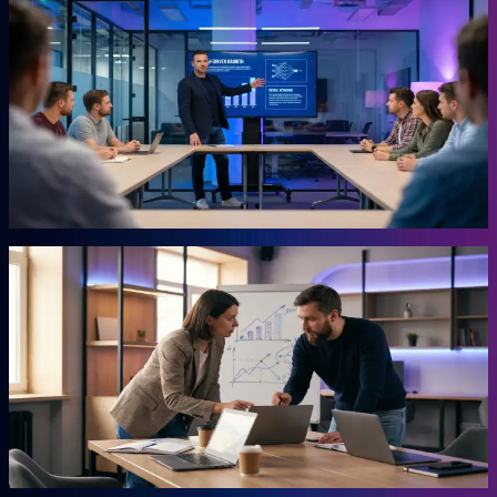
KI-Marketing-Studio
Marketing für den Mittelstand, ohne Agentur.
Für Unternehmer, die keine Zeit für Marketing haben und trotzdem
Ergebnisse wollen. Das Studio übernimmt die Arbeit, für die du
sonst eine externe Agentur beauftragen müsstest. Ohne
Agenturpreise, ohne endlose Abstimmungsschleifen.
Mehr erfahren →
Autor
AHEAD Buchserie
Das Playbook für deinen Vorsprung.
Marketing, KI, Lead-Generierung, Empfehlungen. Jedes Buch
beantwortet eine Frage: Wie baust du einen Teil deiner Growth
Engine? Co-geschrieben mit der Erfahrung aus 20 Jahren eigenem
Business.
Mehr erfahren →