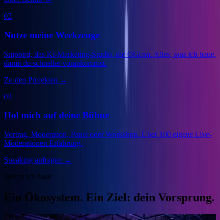
02
Nutze meine Werkzeuge
Snipbird, das KI-Marketing-Studio, die OGcon. Alles, was ich baue,
damit du schneller vorankommst.
Zu den Projekten
→
03
Hol mich auf deine Bühne
Vortrag, Moderation, Panel oder Workshop. Über 100 eigene Live-
Moderationen Erfahrung.
Speaking anfragen
→
Woran ich baue
Ein Ökosystem. Ein Ziel: dein Vorsprung.
Veranstalter