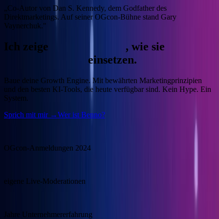
„Co-Autor von Dan S. Kennedy, dem Godfather des
Direktmarketings. Auf seiner OGcon-Bühne stand Gary
Vaynerchuk."
Ich zeige
Unternehmern
, wie sie
KI
gewinnbringend
einsetzen.
Baue deine Growth Engine.
Mit bewährten Marketingprinzipien
und den besten KI-Tools, die heute verfügbar sind. Kein Hype. Ein
System.
Sprich mit mir →
Wer ist Benno?
15.000
OGcon-Anmeldungen 2024
100+
eigene Live-Moderationen
20+
Jahre Unternehmererfahrung