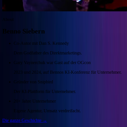
About
Benno Siebern
Co-Autor mit Dan S. Kennedy
Dem Godfather des Direktmarketings.
Gary Vaynerchuk war Gast auf der OGcon
2023 und 2024, auf Bennos KI-Konferenz für Unternehmer.
Gründer von Snipbird
Der KI-Plattform für Unternehmer.
20+ Jahre Unternehmer
Eigene Agentur, Umsatz verdreifacht.
Die ganze Geschichte →