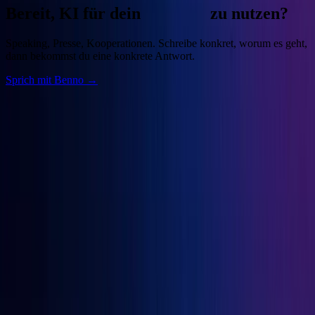
Bereit, KI für dein
Business
zu nutzen?
Speaking, Presse, Kooperationen. Schreibe konkret, worum es geht,
dann bekommst du eine konkrete Antwort.
Sprich mit Benno →
Benno
Siebern
Unternehmer, Autor, KI-Praktiker. Baue deine Growth Engine mit
bewährten Marketingprinzipien und den besten KI-Tools.
Seiten
Über Benno
Bücher
Projekte
Speaking
Kontakt
Projekte
OGcon
↗
Snipbird
↗
KI-Marketing-Studio
↗