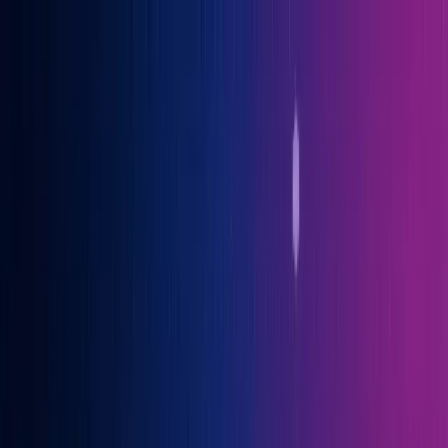
Gary Vaynerchuk war Gast auf der OGcon, Europas führendem KI-
Kongress
→ Alle Infos
Benno
Siebern
Über Benno
Bücher
Projekte
Speaking
Kontakt
Sprich mit mir