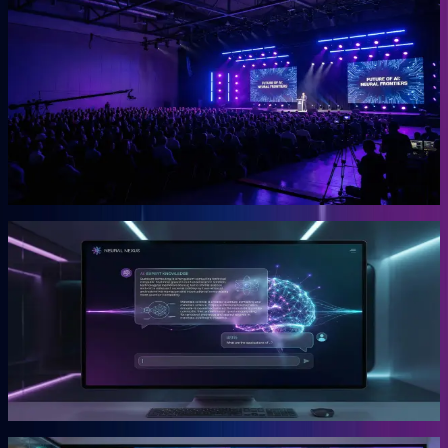
OGcon
Europas führender KI-Kongress für Unternehmer.
Die OGcon bringt die besten Köpfe zu KI und Marketing auf eine
Bühne. 15.000 Anmeldungen 2024, Gary Vaynerchuk als Gast in
den Jahren 2023 und 2024. Live kostenlos, Aufzeichnungen als
VIP-Ticket.
Mehr erfahren →
Gründer
Snipbird
Die KI-Plattform für Unternehmer.
Snipbird ist das Tool, das Benno für Unternehmer gebaut hat. Kein
Hype. Kein Basteln. Bewährte Marketing-Systeme mit KI-
Unterstützung, direkt einsetzbar.
Mehr erfahren →
Gründer