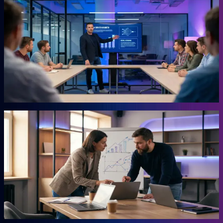
KI-Marketing-Studio
Marketing für den Mittelstand, ohne Agentur.
Für Unternehmer, die keine Zeit für Marketing haben und trotzdem
Ergebnisse wollen. Das Studio übernimmt die Arbeit, für die du
sonst eine externe Agentur beauftragen müsstest. Ohne
Agenturpreise, ohne endlose Abstimmungsschleifen.
Mehr erfahren →
Autor
AHEAD Buchserie
Das Playbook für deinen Vorsprung.
Marketing, KI, Lead-Generierung, Empfehlungen. Jedes Buch
beantwortet eine Frage: Wie baust du einen Teil deiner Growth
Engine? Co-geschrieben mit der Erfahrung aus 20 Jahren eigenem
Business.
Mehr erfahren →