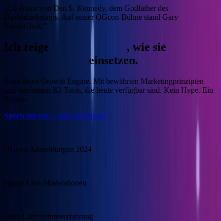
„Co-Autor von Dan S. Kennedy, dem Godfather des
Direktmarketings. Auf seiner OGcon-Bühne stand Gary
Vaynerchuk."
Ich zeige
Unternehmern
, wie sie
KI
gewinnbringend
einsetzen.
Baue deine Growth Engine.
Mit bewährten Marketingprinzipien
und den besten KI-Tools, die heute verfügbar sind. Kein Hype. Ein
System.
Sprich mit mir →
Wer ist Benno?
15.000
OGcon-Anmeldungen 2024
100+
eigene Live-Moderationen
20+
Jahre Unternehmererfahrung