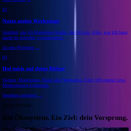
02
Nutze meine Werkzeuge
Snipbird, das KI-Marketing-Studio, die OGcon. Alles, was ich baue,
damit du schneller vorankommst.
Zu den Projekten
→
03
Hol mich auf deine Bühne
Vortrag, Moderation, Panel oder Workshop. Über 100 eigene Live-
Moderationen Erfahrung.
Speaking anfragen
→
Woran ich baue
Ein Ökosystem. Ein Ziel: dein Vorsprung.
Veranstalter