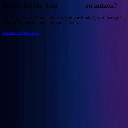
Bereit, KI für dein
Business
zu nutzen?
Speaking, Presse, Kooperationen. Schreibe konkret, worum es geht,
dann bekommst du eine konkrete Antwort.
Sprich mit Benno →
Benno
Siebern
Unternehmer, Autor, KI-Praktiker. Baue deine Growth Engine mit
bewährten Marketingprinzipien und den besten KI-Tools.
Seiten
Über Benno
Bücher
Projekte
Speaking
Kontakt
Projekte
OGcon
↗
Snipbird
↗
KI-Marketing-Studio
↗