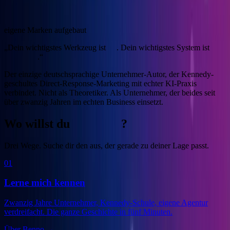
4
eigene Marken aufgebaut
„Dein wichtigstes Werkzeug ist
KI
. Dein wichtigstes System ist
Marketing
.“
Der einzige deutschsprachige Unternehmer-Autor, der Kennedy-
geschultes Direct-Response-Marketing mit echter KI-Praxis
verbindet.
Nicht als Theoretiker. Als Unternehmer, der beides seit
über zwanzig Jahren im echten Business einsetzt.
Wo willst du
anfangen
?
Drei Wege. Suche dir den aus, der gerade zu deiner Lage passt.
01
Lerne mich kennen
Zwanzig Jahre Unternehmer, Kennedy-Schule, eigene Agentur
verdreifacht. Die ganze Geschichte in fünf Minuten.
Über Benno
→