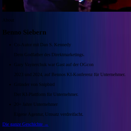
About
Benno Siebern
Co-Autor mit Dan S. Kennedy
Dem Godfather des Direktmarketings.
Gary Vaynerchuk war Gast auf der OGcon
2023 und 2024, auf Bennos KI-Konferenz für Unternehmer.
Gründer von Snipbird
Der KI-Plattform für Unternehmer.
20+ Jahre Unternehmer
Eigene Agentur, Umsatz verdreifacht.
Die ganze Geschichte →