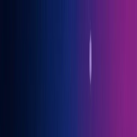
Gary Vaynerchuk war Gast auf der OGcon, Europas führendem KI-
Kongress
→ Alle Infos
Benno
Siebern
Über Benno
Bücher
Projekte
Speaking
Kontakt
Sprich mit mir