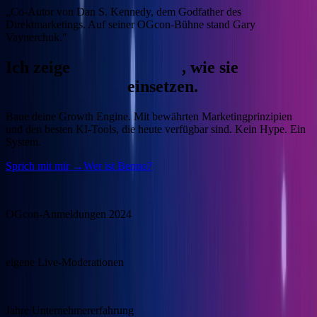
„Co-Autor von Dan S. Kennedy, dem Godfather des
Direktmarketings. Auf seiner OGcon-Bühne stand Gary
Vaynerchuk."
Ich zeige
Unternehmern
, wie sie
KI
gewinnbringend
einsetzen.
Baue deine Growth Engine.
Mit bewährten Marketingprinzipien
und den besten KI-Tools, die heute verfügbar sind. Kein Hype. Ein
System.
Sprich mit mir →
Wer ist Benno?
15.000
OGcon-Anmeldungen 2024
100+
eigene Live-Moderationen
20+
Jahre Unternehmererfahrung