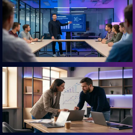
KI-Marketing-Studio
Marketing für den Mittelstand, ohne Agentur.
Für Unternehmer, die keine Zeit für Marketing haben und trotzdem
Ergebnisse wollen. Das Studio übernimmt die Arbeit, für die du
sonst eine externe Agentur beauftragen müsstest. Ohne
Agenturpreise, ohne endlose Abstimmungsschleifen.
Mehr erfahren →
Autor
AHEAD Buchserie
Das Playbook für deinen Vorsprung.
Marketing, KI, Lead-Generierung, Empfehlungen. Jedes Buch
beantwortet eine Frage: Wie baust du einen Teil deiner Growth
Engine? Co-geschrieben mit der Erfahrung aus 20 Jahren eigenem
Business.
Mehr erfahren →