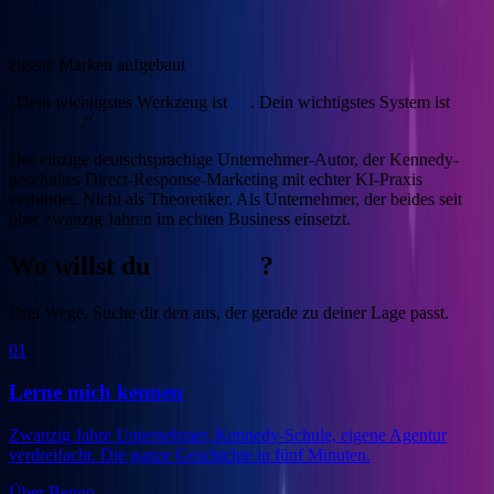
4
eigene Marken aufgebaut
„Dein wichtigstes Werkzeug ist
KI
. Dein wichtigstes System ist
Marketing
.“
Der einzige deutschsprachige Unternehmer-Autor, der Kennedy-
geschultes Direct-Response-Marketing mit echter KI-Praxis
verbindet.
Nicht als Theoretiker. Als Unternehmer, der beides seit
über zwanzig Jahren im echten Business einsetzt.
Wo willst du
anfangen
?
Drei Wege. Suche dir den aus, der gerade zu deiner Lage passt.
01
Lerne mich kennen
Zwanzig Jahre Unternehmer, Kennedy-Schule, eigene Agentur
verdreifacht. Die ganze Geschichte in fünf Minuten.
Über Benno
→