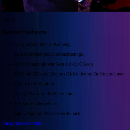
About
Benno Siebern
Co-Autor mit Dan S. Kennedy
Dem Godfather des Direktmarketings.
Gary Vaynerchuk war Gast auf der OGcon
2023 und 2024, auf Bennos KI-Konferenz für Unternehmer.
Gründer von Snipbird
Der KI-Plattform für Unternehmer.
20+ Jahre Unternehmer
Eigene Agentur, Umsatz verdreifacht.
Die ganze Geschichte →