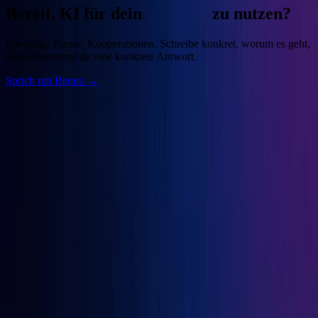
Bereit, KI für dein
Business
zu nutzen?
Speaking, Presse, Kooperationen. Schreibe konkret, worum es geht,
dann bekommst du eine konkrete Antwort.
Sprich mit Benno →
Benno
Siebern
Unternehmer, Autor, KI-Praktiker. Baue deine Growth Engine mit
bewährten Marketingprinzipien und den besten KI-Tools.
Seiten
Über Benno
Bücher
Projekte
Speaking
Kontakt
Projekte
OGcon
↗
Snipbird
↗
KI-Marketing-Studio
↗