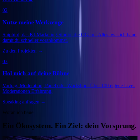
02
Nutze meine Werkzeuge
Snipbird, das KI-Marketing-Studio, die OGcon. Alles, was ich baue,
damit du schneller vorankommst.
Zu den Projekten
→
03
Hol mich auf deine Bühne
Vortrag, Moderation, Panel oder Workshop. Über 100 eigene Live-
Moderationen Erfahrung.
Speaking anfragen
→
Woran ich baue
Ein Ökosystem. Ein Ziel: dein Vorsprung.
Veranstalter