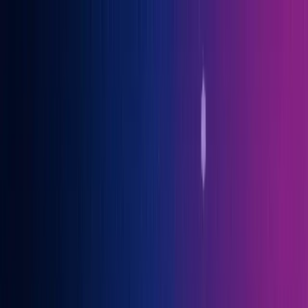
Gary Vaynerchuk war Gast auf der OGcon, Europas führendem KI-
Kongress
→ Alle Infos
Benno
Siebern
Über Benno
Bücher
Projekte
Speaking
Kontakt
Sprich mit mir