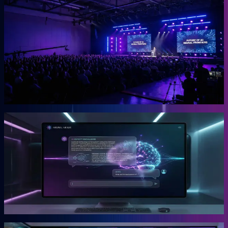
OGcon
Europas führender KI-Kongress für Unternehmer.
Die OGcon bringt die besten Köpfe zu KI und Marketing auf eine
Bühne. 15.000 Anmeldungen 2024, Gary Vaynerchuk als Gast in
den Jahren 2023 und 2024. Live kostenlos, Aufzeichnungen als
VIP-Ticket.
Mehr erfahren →
Gründer
Snipbird
Die KI-Plattform für Unternehmer.
Snipbird ist das Tool, das Benno für Unternehmer gebaut hat. Kein
Hype. Kein Basteln. Bewährte Marketing-Systeme mit KI-
Unterstützung, direkt einsetzbar.
Mehr erfahren →
Gründer