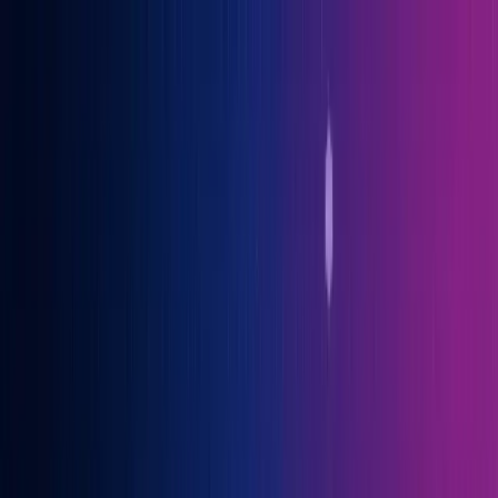
Gary Vaynerchuk war Gast auf der OGcon, Europas führendem KI-
Kongress
→ Alle Infos
Benno
Siebern
Über Benno
Bücher
Projekte
Speaking
Kontakt
Sprich mit mir