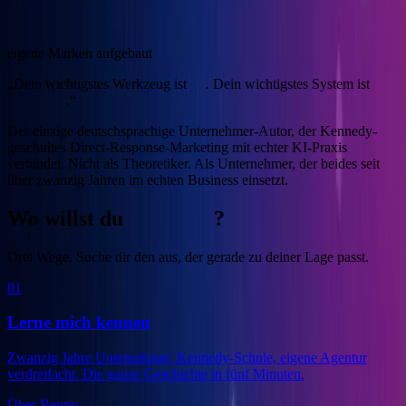
4
eigene Marken aufgebaut
„Dein wichtigstes Werkzeug ist
KI
. Dein wichtigstes System ist
Marketing
.“
Der einzige deutschsprachige Unternehmer-Autor, der Kennedy-
geschultes Direct-Response-Marketing mit echter KI-Praxis
verbindet.
Nicht als Theoretiker. Als Unternehmer, der beides seit
über zwanzig Jahren im echten Business einsetzt.
Wo willst du
anfangen
?
Drei Wege. Suche dir den aus, der gerade zu deiner Lage passt.
01
Lerne mich kennen
Zwanzig Jahre Unternehmer, Kennedy-Schule, eigene Agentur
verdreifacht. Die ganze Geschichte in fünf Minuten.
Über Benno
→