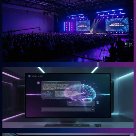
OGcon
Europas führender KI-Kongress für Unternehmer.
Die OGcon bringt die besten Köpfe zu KI und Marketing auf eine
Bühne. 15.000 Anmeldungen 2024, Gary Vaynerchuk als Gast in
den Jahren 2023 und 2024. Live kostenlos, Aufzeichnungen als
VIP-Ticket.
Mehr erfahren →
Gründer
Snipbird
Die KI-Plattform für Unternehmer.
Snipbird ist das Tool, das Benno für Unternehmer gebaut hat. Kein
Hype. Kein Basteln. Bewährte Marketing-Systeme mit KI-
Unterstützung, direkt einsetzbar.
Mehr erfahren →
Gründer