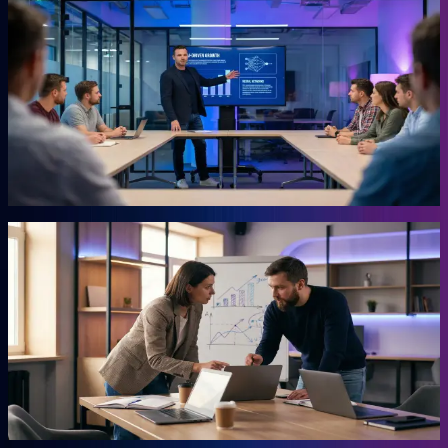
KI-Marketing-Studio
Marketing für den Mittelstand, ohne Agentur.
Für Unternehmer, die keine Zeit für Marketing haben und trotzdem
Ergebnisse wollen. Das Studio übernimmt die Arbeit, für die du
sonst eine externe Agentur beauftragen müsstest. Ohne
Agenturpreise, ohne endlose Abstimmungsschleifen.
Mehr erfahren →
Autor
AHEAD Buchserie
Das Playbook für deinen Vorsprung.
Marketing, KI, Lead-Generierung, Empfehlungen. Jedes Buch
beantwortet eine Frage: Wie baust du einen Teil deiner Growth
Engine? Co-geschrieben mit der Erfahrung aus 20 Jahren eigenem
Business.
Mehr erfahren →