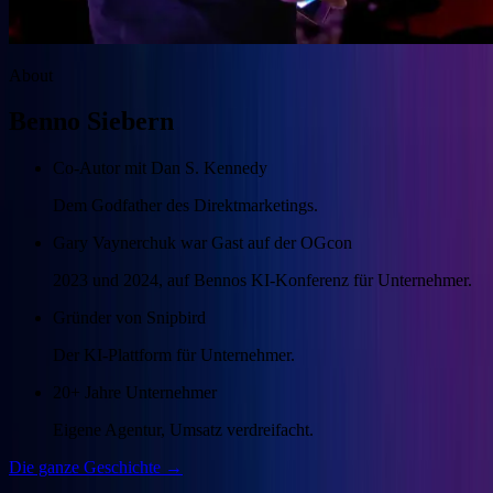
About
Benno Siebern
Co-Autor mit Dan S. Kennedy
Dem Godfather des Direktmarketings.
Gary Vaynerchuk war Gast auf der OGcon
2023 und 2024, auf Bennos KI-Konferenz für Unternehmer.
Gründer von Snipbird
Der KI-Plattform für Unternehmer.
20+ Jahre Unternehmer
Eigene Agentur, Umsatz verdreifacht.
Die ganze Geschichte →