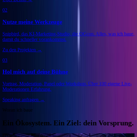
02
Nutze meine Werkzeuge
Snipbird, das KI-Marketing-Studio, die OGcon. Alles, was ich baue,
damit du schneller vorankommst.
Zu den Projekten
→
03
Hol mich auf deine Bühne
Vortrag, Moderation, Panel oder Workshop. Über 100 eigene Live-
Moderationen Erfahrung.
Speaking anfragen
→
Woran ich baue
Ein Ökosystem. Ein Ziel: dein Vorsprung.
Veranstalter