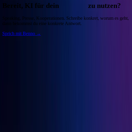
Bereit, KI für dein
Business
zu nutzen?
Speaking, Presse, Kooperationen. Schreibe konkret, worum es geht,
dann bekommst du eine konkrete Antwort.
Sprich mit Benno →
Benno
Siebern
Unternehmer, Autor, KI-Praktiker. Baue deine Growth Engine mit
bewährten Marketingprinzipien und den besten KI-Tools.
Seiten
Über Benno
Bücher
Projekte
Speaking
Kontakt
Projekte
OGcon
↗
Snipbird
↗
KI-Marketing-Studio
↗