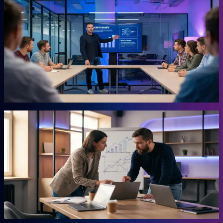
KI-Marketing-Studio
Marketing für den Mittelstand, ohne Agentur.
Für Unternehmer, die keine Zeit für Marketing haben und trotzdem
Ergebnisse wollen. Das Studio übernimmt die Arbeit, für die du
sonst eine externe Agentur beauftragen müsstest. Ohne
Agenturpreise, ohne endlose Abstimmungsschleifen.
Mehr erfahren →
Autor
AHEAD Buchserie
Das Playbook für deinen Vorsprung.
Marketing, KI, Lead-Generierung, Empfehlungen. Jedes Buch
beantwortet eine Frage: Wie baust du einen Teil deiner Growth
Engine? Co-geschrieben mit der Erfahrung aus 20 Jahren eigenem
Business.
Mehr erfahren →