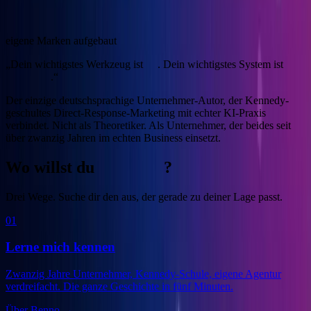
4
eigene Marken aufgebaut
„Dein wichtigstes Werkzeug ist
KI
. Dein wichtigstes System ist
Marketing
.“
Der einzige deutschsprachige Unternehmer-Autor, der Kennedy-
geschultes Direct-Response-Marketing mit echter KI-Praxis
verbindet.
Nicht als Theoretiker. Als Unternehmer, der beides seit
über zwanzig Jahren im echten Business einsetzt.
Wo willst du
anfangen
?
Drei Wege. Suche dir den aus, der gerade zu deiner Lage passt.
01
Lerne mich kennen
Zwanzig Jahre Unternehmer, Kennedy-Schule, eigene Agentur
verdreifacht. Die ganze Geschichte in fünf Minuten.
Über Benno
→