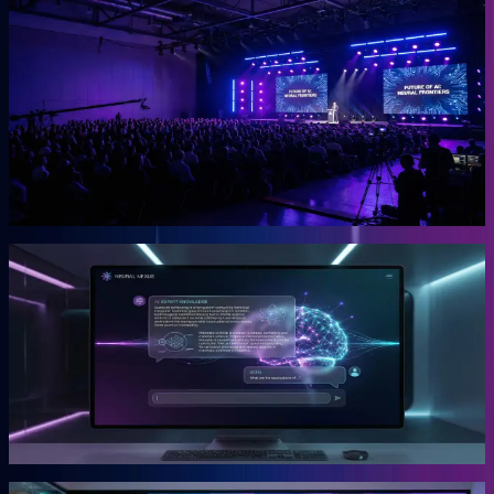
OGcon
Europas führender KI-Kongress für Unternehmer.
Die OGcon bringt die besten Köpfe zu KI und Marketing auf eine
Bühne. 15.000 Anmeldungen 2024, Gary Vaynerchuk als Gast in
den Jahren 2023 und 2024. Live kostenlos, Aufzeichnungen als
VIP-Ticket.
Mehr erfahren →
Gründer
Snipbird
Die KI-Plattform für Unternehmer.
Snipbird ist das Tool, das Benno für Unternehmer gebaut hat. Kein
Hype. Kein Basteln. Bewährte Marketing-Systeme mit KI-
Unterstützung, direkt einsetzbar.
Mehr erfahren →
Gründer