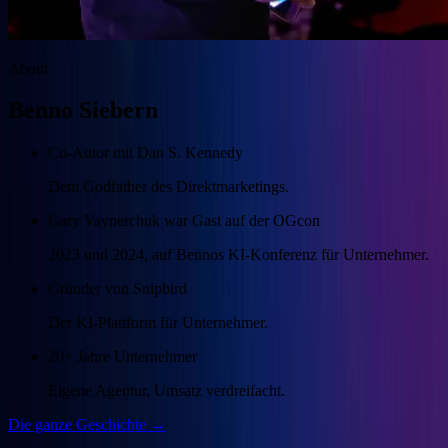
About
Benno Siebern
Co-Autor mit Dan S. Kennedy
Dem Godfather des Direktmarketings.
Gary Vaynerchuk war Gast auf der OGcon
2023 und 2024, auf Bennos KI-Konferenz für Unternehmer.
Gründer von Snipbird
Der KI-Plattform für Unternehmer.
20+ Jahre Unternehmer
Eigene Agentur, Umsatz verdreifacht.
Die ganze Geschichte →