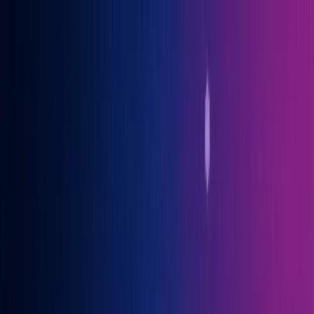
Gary Vaynerchuk war Gast auf der OGcon, Europas führendem KI-
Kongress
→ Alle Infos
Benno
Siebern
Über Benno
Bücher
Projekte
Speaking
Kontakt
Sprich mit mir