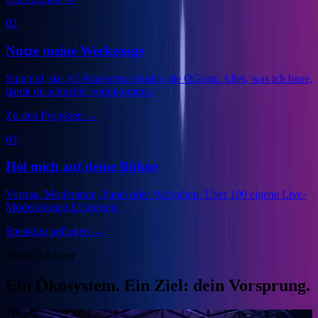
02
Nutze meine Werkzeuge
Snipbird, das KI-Marketing-Studio, die OGcon. Alles, was ich baue,
damit du schneller vorankommst.
Zu den Projekten
→
03
Hol mich auf deine Bühne
Vortrag, Moderation, Panel oder Workshop. Über 100 eigene Live-
Moderationen Erfahrung.
Speaking anfragen
→
Woran ich baue
Ein Ökosystem. Ein Ziel: dein Vorsprung.
Veranstalter