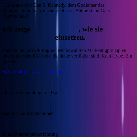
„Co-Autor von Dan S. Kennedy, dem Godfather des
Direktmarketings. Auf seiner OGcon-Bühne stand Gary
Vaynerchuk."
Ich zeige
Unternehmern
, wie sie
KI
gewinnbringend
einsetzen.
Baue deine Growth Engine.
Mit bewährten Marketingprinzipien
und den besten KI-Tools, die heute verfügbar sind. Kein Hype. Ein
System.
Sprich mit mir →
Wer ist Benno?
15.000
OGcon-Anmeldungen 2024
100+
eigene Live-Moderationen
20+
Jahre Unternehmererfahrung