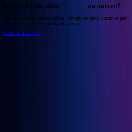
Bereit, KI für dein
Business
zu nutzen?
Speaking, Presse, Kooperationen. Schreibe konkret, worum es geht,
dann bekommst du eine konkrete Antwort.
Sprich mit Benno →
Benno
Siebern
Unternehmer, Autor, KI-Praktiker. Baue deine Growth Engine mit
bewährten Marketingprinzipien und den besten KI-Tools.
Seiten
Über Benno
Bücher
Projekte
Speaking
Kontakt
Projekte
OGcon
↗
Snipbird
↗
KI-Marketing-Studio
↗