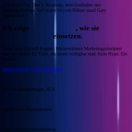
„Co-Autor von Dan S. Kennedy, dem Godfather des
Direktmarketings. Auf seiner OGcon-Bühne stand Gary
Vaynerchuk."
Ich zeige
Unternehmern
, wie sie
KI
gewinnbringend
einsetzen.
Baue deine Growth Engine.
Mit bewährten Marketingprinzipien
und den besten KI-Tools, die heute verfügbar sind. Kein Hype. Ein
System.
Sprich mit mir →
Wer ist Benno?
15.000
OGcon-Anmeldungen 2024
100+
eigene Live-Moderationen
20+
Jahre Unternehmererfahrung