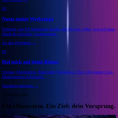
02
Nutze meine Werkzeuge
Snipbird, das KI-Marketing-Studio, die OGcon. Alles, was ich baue,
damit du schneller vorankommst.
Zu den Projekten
→
03
Hol mich auf deine Bühne
Vortrag, Moderation, Panel oder Workshop. Über 100 eigene Live-
Moderationen Erfahrung.
Speaking anfragen
→
Woran ich baue
Ein Ökosystem. Ein Ziel: dein Vorsprung.
Veranstalter