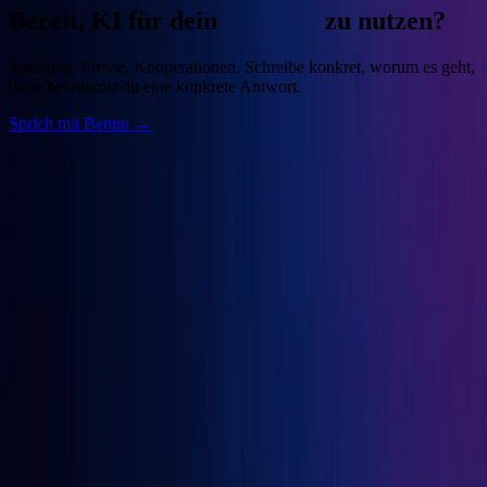
Bereit, KI für dein
Business
zu nutzen?
Speaking, Presse, Kooperationen. Schreibe konkret, worum es geht,
dann bekommst du eine konkrete Antwort.
Sprich mit Benno →
Benno
Siebern
Unternehmer, Autor, KI-Praktiker. Baue deine Growth Engine mit
bewährten Marketingprinzipien und den besten KI-Tools.
Seiten
Über Benno
Bücher
Projekte
Speaking
Kontakt
Projekte
OGcon
↗
Snipbird
↗
KI-Marketing-Studio
↗