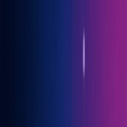
Gary Vaynerchuk war Gast auf der OGcon, Europas führendem KI-
Kongress
→ Alle Infos
Benno
Siebern
Über Benno
Bücher
Projekte
Speaking
Kontakt
Sprich mit mir