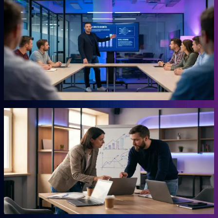
KI-Marketing-Studio
Marketing für den Mittelstand, ohne Agentur.
Für Unternehmer, die keine Zeit für Marketing haben und trotzdem
Ergebnisse wollen. Das Studio übernimmt die Arbeit, für die du
sonst eine externe Agentur beauftragen müsstest. Ohne
Agenturpreise, ohne endlose Abstimmungsschleifen.
Mehr erfahren →
Autor
AHEAD Buchserie
Das Playbook für deinen Vorsprung.
Marketing, KI, Lead-Generierung, Empfehlungen. Jedes Buch
beantwortet eine Frage: Wie baust du einen Teil deiner Growth
Engine? Co-geschrieben mit der Erfahrung aus 20 Jahren eigenem
Business.
Mehr erfahren →