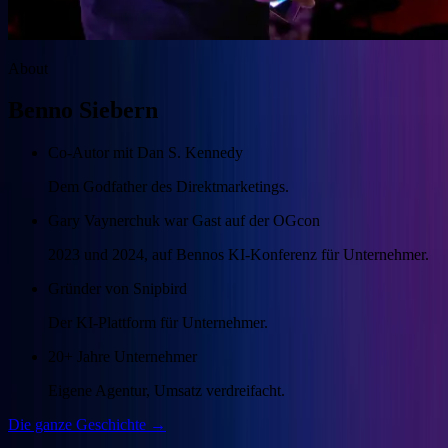
About
Benno Siebern
Co-Autor mit Dan S. Kennedy
Dem Godfather des Direktmarketings.
Gary Vaynerchuk war Gast auf der OGcon
2023 und 2024, auf Bennos KI-Konferenz für Unternehmer.
Gründer von Snipbird
Der KI-Plattform für Unternehmer.
20+ Jahre Unternehmer
Eigene Agentur, Umsatz verdreifacht.
Die ganze Geschichte →