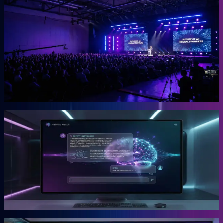
OGcon
Europas führender KI-Kongress für Unternehmer.
Die OGcon bringt die besten Köpfe zu KI und Marketing auf eine
Bühne. 15.000 Anmeldungen 2024, Gary Vaynerchuk als Gast in
den Jahren 2023 und 2024. Live kostenlos, Aufzeichnungen als
VIP-Ticket.
Mehr erfahren →
Gründer
Snipbird
Die KI-Plattform für Unternehmer.
Snipbird ist das Tool, das Benno für Unternehmer gebaut hat. Kein
Hype. Kein Basteln. Bewährte Marketing-Systeme mit KI-
Unterstützung, direkt einsetzbar.
Mehr erfahren →
Gründer