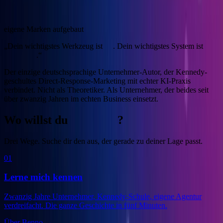
4
eigene Marken aufgebaut
„Dein wichtigstes Werkzeug ist
KI
. Dein wichtigstes System ist
Marketing
.“
Der einzige deutschsprachige Unternehmer-Autor, der Kennedy-
geschultes Direct-Response-Marketing mit echter KI-Praxis
verbindet.
Nicht als Theoretiker. Als Unternehmer, der beides seit
über zwanzig Jahren im echten Business einsetzt.
Wo willst du
anfangen
?
Drei Wege. Suche dir den aus, der gerade zu deiner Lage passt.
01
Lerne mich kennen
Zwanzig Jahre Unternehmer, Kennedy-Schule, eigene Agentur
verdreifacht. Die ganze Geschichte in fünf Minuten.
Über Benno
→