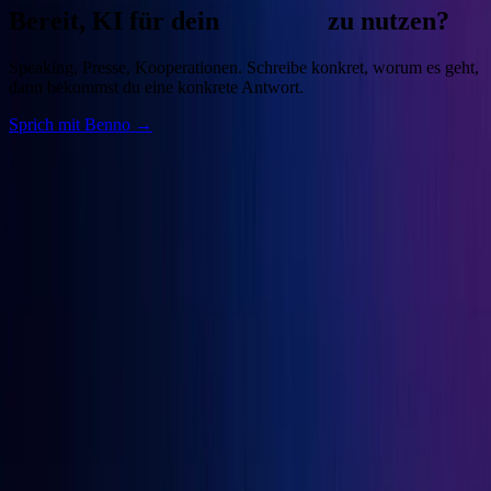
Bereit, KI für dein
Business
zu nutzen?
Speaking, Presse, Kooperationen. Schreibe konkret, worum es geht,
dann bekommst du eine konkrete Antwort.
Sprich mit Benno →
Benno
Siebern
Unternehmer, Autor, KI-Praktiker. Baue deine Growth Engine mit
bewährten Marketingprinzipien und den besten KI-Tools.
Seiten
Über Benno
Bücher
Projekte
Speaking
Kontakt
Projekte
OGcon
↗
Snipbird
↗
KI-Marketing-Studio
↗