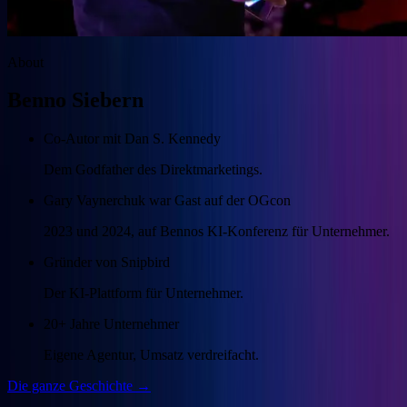
About
Benno Siebern
Co-Autor mit Dan S. Kennedy
Dem Godfather des Direktmarketings.
Gary Vaynerchuk war Gast auf der OGcon
2023 und 2024, auf Bennos KI-Konferenz für Unternehmer.
Gründer von Snipbird
Der KI-Plattform für Unternehmer.
20+ Jahre Unternehmer
Eigene Agentur, Umsatz verdreifacht.
Die ganze Geschichte →