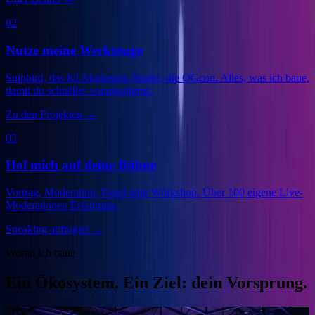
02
Nutze meine Werkzeuge
Snipbird, das KI-Marketing-Studio, die OGcon. Alles, was ich baue,
damit du schneller vorankommst.
Zu den Projekten
→
03
Hol mich auf deine Bühne
Vortrag, Moderation, Panel oder Workshop. Über 100 eigene Live-
Moderationen Erfahrung.
Speaking anfragen
→
Woran ich baue
Ein Ökosystem. Ein Ziel: dein Vorsprung.
Veranstalter