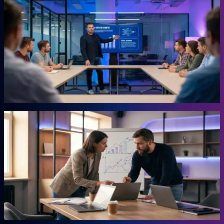
KI-Marketing-Studio
Marketing für den Mittelstand, ohne Agentur.
Für Unternehmer, die keine Zeit für Marketing haben und trotzdem
Ergebnisse wollen. Das Studio übernimmt die Arbeit, für die du
sonst eine externe Agentur beauftragen müsstest. Ohne
Agenturpreise, ohne endlose Abstimmungsschleifen.
Mehr erfahren →
Autor
AHEAD Buchserie
Das Playbook für deinen Vorsprung.
Marketing, KI, Lead-Generierung, Empfehlungen. Jedes Buch
beantwortet eine Frage: Wie baust du einen Teil deiner Growth
Engine? Co-geschrieben mit der Erfahrung aus 20 Jahren eigenem
Business.
Mehr erfahren →