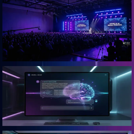
OGcon
Europas führender KI-Kongress für Unternehmer.
Die OGcon bringt die besten Köpfe zu KI und Marketing auf eine
Bühne. 15.000 Anmeldungen 2024, Gary Vaynerchuk als Gast in
den Jahren 2023 und 2024. Live kostenlos, Aufzeichnungen als
VIP-Ticket.
Mehr erfahren →
Gründer
Snipbird
Die KI-Plattform für Unternehmer.
Snipbird ist das Tool, das Benno für Unternehmer gebaut hat. Kein
Hype. Kein Basteln. Bewährte Marketing-Systeme mit KI-
Unterstützung, direkt einsetzbar.
Mehr erfahren →
Gründer