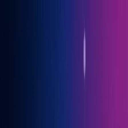
Gary Vaynerchuk war Gast auf der OGcon, Europas führendem KI-
Kongress
→ Alle Infos
Benno
Siebern
Über Benno
Bücher
Projekte
Speaking
Kontakt
Sprich mit mir