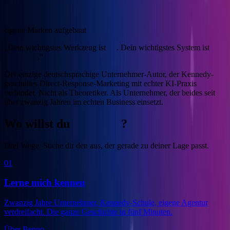
4
eigene Marken aufgebaut
„Dein wichtigstes Werkzeug ist
KI
. Dein wichtigstes System ist
Marketing
.“
Der einzige deutschsprachige Unternehmer-Autor, der Kennedy-
geschultes Direct-Response-Marketing mit echter KI-Praxis
verbindet.
Nicht als Theoretiker. Als Unternehmer, der beides seit
über zwanzig Jahren im echten Business einsetzt.
Wo willst du
anfangen
?
Drei Wege. Suche dir den aus, der gerade zu deiner Lage passt.
01
Lerne mich kennen
Zwanzig Jahre Unternehmer, Kennedy-Schule, eigene Agentur
verdreifacht. Die ganze Geschichte in fünf Minuten.
Über Benno
→