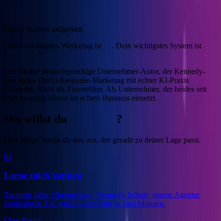
4
eigene Marken aufgebaut
„Dein wichtigstes Werkzeug ist
KI
. Dein wichtigstes System ist
Marketing
.“
Der einzige deutschsprachige Unternehmer-Autor, der Kennedy-
geschultes Direct-Response-Marketing mit echter KI-Praxis
verbindet.
Nicht als Theoretiker. Als Unternehmer, der beides seit
über zwanzig Jahren im echten Business einsetzt.
Wo willst du
anfangen
?
Drei Wege. Suche dir den aus, der gerade zu deiner Lage passt.
01
Lerne mich kennen
Zwanzig Jahre Unternehmer, Kennedy-Schule, eigene Agentur
verdreifacht. Die ganze Geschichte in fünf Minuten.
Über Benno
→