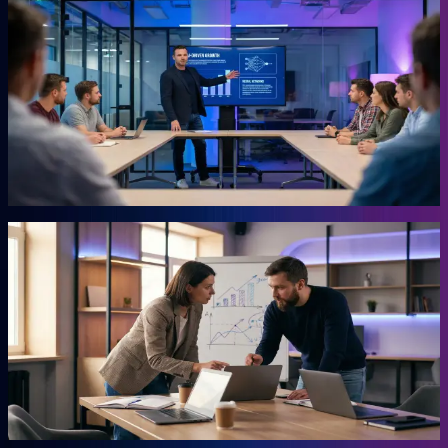
KI-Marketing-Studio
Marketing für den Mittelstand, ohne Agentur.
Für Unternehmer, die keine Zeit für Marketing haben und trotzdem
Ergebnisse wollen. Das Studio übernimmt die Arbeit, für die du
sonst eine externe Agentur beauftragen müsstest. Ohne
Agenturpreise, ohne endlose Abstimmungsschleifen.
Mehr erfahren →
Autor
AHEAD Buchserie
Das Playbook für deinen Vorsprung.
Marketing, KI, Lead-Generierung, Empfehlungen. Jedes Buch
beantwortet eine Frage: Wie baust du einen Teil deiner Growth
Engine? Co-geschrieben mit der Erfahrung aus 20 Jahren eigenem
Business.
Mehr erfahren →