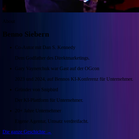
About
Benno Siebern
Co-Autor mit Dan S. Kennedy
Dem Godfather des Direktmarketings.
Gary Vaynerchuk war Gast auf der OGcon
2023 und 2024, auf Bennos KI-Konferenz für Unternehmer.
Gründer von Snipbird
Der KI-Plattform für Unternehmer.
20+ Jahre Unternehmer
Eigene Agentur, Umsatz verdreifacht.
Die ganze Geschichte →