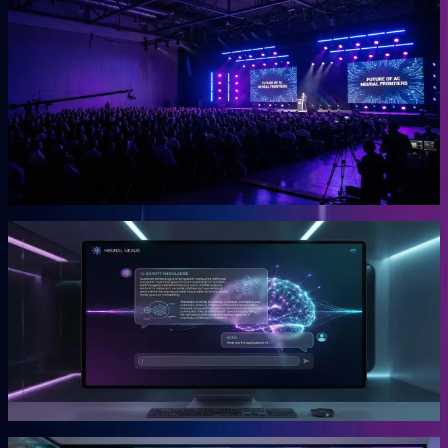
OGcon
Europas führender KI-Kongress für Unternehmer.
Die OGcon bringt die besten Köpfe zu KI und Marketing auf eine
Bühne. 15.000 Anmeldungen 2024, Gary Vaynerchuk als Gast in
den Jahren 2023 und 2024. Live kostenlos, Aufzeichnungen als
VIP-Ticket.
Mehr erfahren →
Gründer
Snipbird
Die KI-Plattform für Unternehmer.
Snipbird ist das Tool, das Benno für Unternehmer gebaut hat. Kein
Hype. Kein Basteln. Bewährte Marketing-Systeme mit KI-
Unterstützung, direkt einsetzbar.
Mehr erfahren →
Gründer