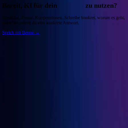
Bereit, KI für dein
Business
zu nutzen?
Speaking, Presse, Kooperationen. Schreibe konkret, worum es geht,
dann bekommst du eine konkrete Antwort.
Sprich mit Benno →
Benno
Siebern
Unternehmer, Autor, KI-Praktiker. Baue deine Growth Engine mit
bewährten Marketingprinzipien und den besten KI-Tools.
Seiten
Über Benno
Bücher
Projekte
Speaking
Kontakt
Projekte
OGcon
↗
Snipbird
↗
KI-Marketing-Studio
↗