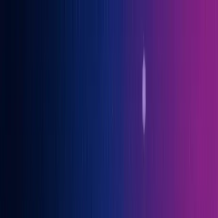
Gary Vaynerchuk war Gast auf der OGcon, Europas führendem KI-
Kongress
→ Alle Infos
Benno
Siebern
Über Benno
Bücher
Projekte
Speaking
Kontakt
Sprich mit mir