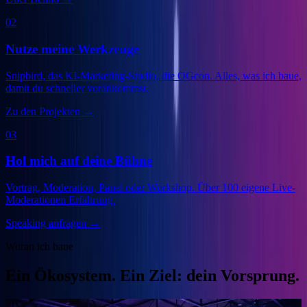
02
Nutze meine Werkzeuge
Snipbird, das KI-Marketing-Studio, die OGcon. Alles, was ich baue,
damit du schneller vorankommst.
Zu den Projekten
→
03
Hol mich auf deine Bühne
Vortrag, Moderation, Panel oder Workshop. Über 100 eigene Live-
Moderationen Erfahrung.
Speaking anfragen
→
Woran ich baue
Ein Ökosystem. Ein Ziel: dein Vorsprung.
Veranstalter