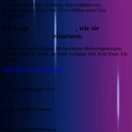
„Co-Autor von Dan S. Kennedy, dem Godfather des
Direktmarketings. Auf seiner OGcon-Bühne stand Gary
Vaynerchuk."
Ich zeige
Unternehmern
, wie sie
KI
gewinnbringend
einsetzen.
Baue deine Growth Engine.
Mit bewährten Marketingprinzipien
und den besten KI-Tools, die heute verfügbar sind. Kein Hype. Ein
System.
Sprich mit mir →
Wer ist Benno?
15.000
OGcon-Anmeldungen 2024
100+
eigene Live-Moderationen
20+
Jahre Unternehmererfahrung