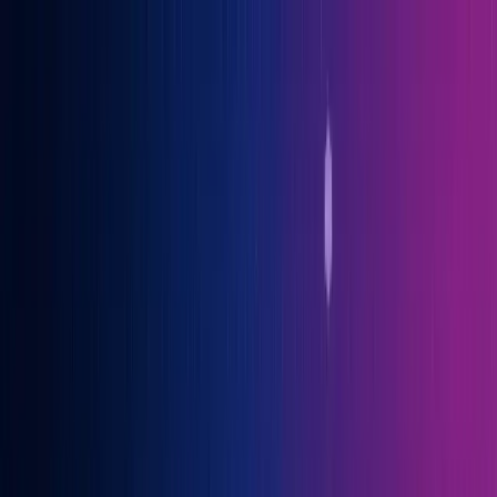
Gary Vaynerchuk war Gast auf der OGcon, Europas führendem KI-
Kongress
→ Alle Infos
Benno
Siebern
Über Benno
Bücher
Projekte
Speaking
Kontakt
Sprich mit mir