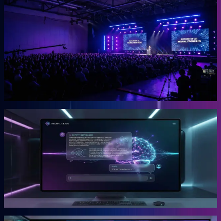
OGcon
Europas führender KI-Kongress für Unternehmer.
Die OGcon bringt die besten Köpfe zu KI und Marketing auf eine
Bühne. 15.000 Anmeldungen 2024, Gary Vaynerchuk als Gast in
den Jahren 2023 und 2024. Live kostenlos, Aufzeichnungen als
VIP-Ticket.
Mehr erfahren →
Gründer
Snipbird
Die KI-Plattform für Unternehmer.
Snipbird ist das Tool, das Benno für Unternehmer gebaut hat. Kein
Hype. Kein Basteln. Bewährte Marketing-Systeme mit KI-
Unterstützung, direkt einsetzbar.
Mehr erfahren →
Gründer