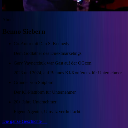
About
Benno Siebern
Co-Autor mit Dan S. Kennedy
Dem Godfather des Direktmarketings.
Gary Vaynerchuk war Gast auf der OGcon
2023 und 2024, auf Bennos KI-Konferenz für Unternehmer.
Gründer von Snipbird
Der KI-Plattform für Unternehmer.
20+ Jahre Unternehmer
Eigene Agentur, Umsatz verdreifacht.
Die ganze Geschichte →