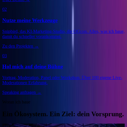
02
Nutze meine Werkzeuge
Snipbird, das KI-Marketing-Studio, die OGcon. Alles, was ich baue,
damit du schneller vorankommst.
Zu den Projekten
→
03
Hol mich auf deine Bühne
Vortrag, Moderation, Panel oder Workshop. Über 100 eigene Live-
Moderationen Erfahrung.
Speaking anfragen
→
Woran ich baue
Ein Ökosystem. Ein Ziel: dein Vorsprung.
Veranstalter