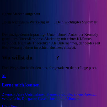
4
eigene Marken aufgebaut
„Dein wichtigstes Werkzeug ist
KI
. Dein wichtigstes System ist
Marketing
.“
Der einzige deutschsprachige Unternehmer-Autor, der Kennedy-
geschultes Direct-Response-Marketing mit echter KI-Praxis
verbindet.
Nicht als Theoretiker. Als Unternehmer, der beides seit
über zwanzig Jahren im echten Business einsetzt.
Wo willst du
anfangen
?
Drei Wege. Suche dir den aus, der gerade zu deiner Lage passt.
01
Lerne mich kennen
Zwanzig Jahre Unternehmer, Kennedy-Schule, eigene Agentur
verdreifacht. Die ganze Geschichte in fünf Minuten.
Über Benno
→