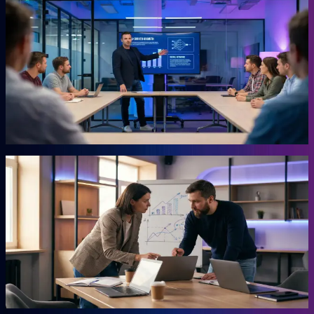
KI-Marketing-Studio
Marketing für den Mittelstand, ohne Agentur.
Für Unternehmer, die keine Zeit für Marketing haben und trotzdem
Ergebnisse wollen. Das Studio übernimmt die Arbeit, für die du
sonst eine externe Agentur beauftragen müsstest. Ohne
Agenturpreise, ohne endlose Abstimmungsschleifen.
Mehr erfahren →
Autor
AHEAD Buchserie
Das Playbook für deinen Vorsprung.
Marketing, KI, Lead-Generierung, Empfehlungen. Jedes Buch
beantwortet eine Frage: Wie baust du einen Teil deiner Growth
Engine? Co-geschrieben mit der Erfahrung aus 20 Jahren eigenem
Business.
Mehr erfahren →