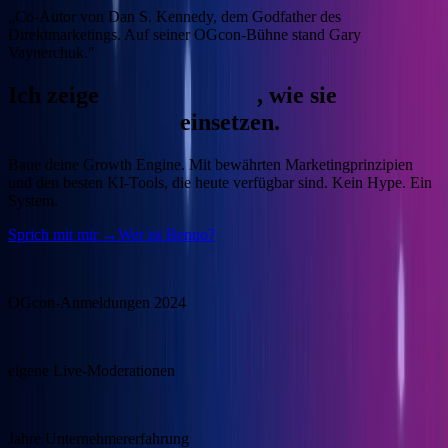
„Co-Autor von Dan S. Kennedy, dem Godfather des
Direktmarketings. Auf seiner OGcon-Bühne stand Gary
Vaynerchuk."
Ich zeige
Unternehmern
, wie sie
KI
gewinnbringend
einsetzen.
Baue deine Growth Engine.
Mit bewährten Marketingprinzipien
und den besten KI-Tools, die heute verfügbar sind. Kein Hype. Ein
System.
Sprich mit mir →
Wer ist Benno?
15.000
OGcon-Anmeldungen 2024
100+
eigene Live-Moderationen
20+
Jahre Unternehmererfahrung