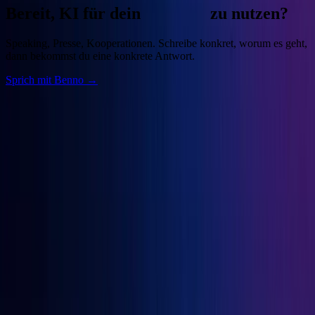
Bereit, KI für dein
Business
zu nutzen?
Speaking, Presse, Kooperationen. Schreibe konkret, worum es geht,
dann bekommst du eine konkrete Antwort.
Sprich mit Benno →
Benno
Siebern
Unternehmer, Autor, KI-Praktiker. Baue deine Growth Engine mit
bewährten Marketingprinzipien und den besten KI-Tools.
Seiten
Über Benno
Bücher
Projekte
Speaking
Kontakt
Projekte
OGcon
↗
Snipbird
↗
KI-Marketing-Studio
↗