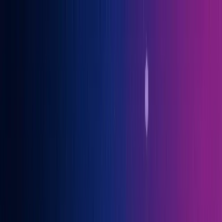
Gary Vaynerchuk war Gast auf der OGcon, Europas führendem KI-
Kongress
→ Alle Infos
Benno
Siebern
Über Benno
Bücher
Projekte
Speaking
Kontakt
Sprich mit mir