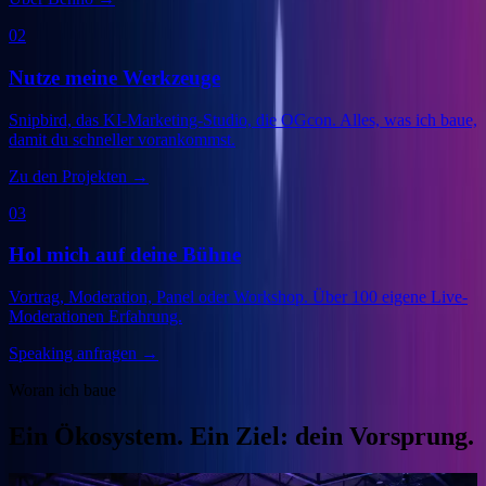
02
Nutze meine Werkzeuge
Snipbird, das KI-Marketing-Studio, die OGcon. Alles, was ich baue,
damit du schneller vorankommst.
Zu den Projekten
→
03
Hol mich auf deine Bühne
Vortrag, Moderation, Panel oder Workshop. Über 100 eigene Live-
Moderationen Erfahrung.
Speaking anfragen
→
Woran ich baue
Ein Ökosystem. Ein Ziel: dein Vorsprung.
Veranstalter