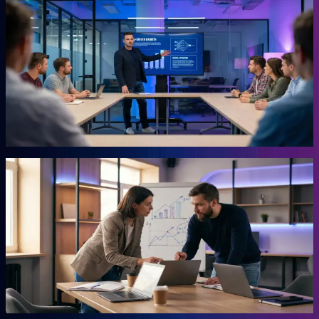
KI-Marketing-Studio
Marketing für den Mittelstand, ohne Agentur.
Für Unternehmer, die keine Zeit für Marketing haben und trotzdem
Ergebnisse wollen. Das Studio übernimmt die Arbeit, für die du
sonst eine externe Agentur beauftragen müsstest. Ohne
Agenturpreise, ohne endlose Abstimmungsschleifen.
Mehr erfahren →
Autor
AHEAD Buchserie
Das Playbook für deinen Vorsprung.
Marketing, KI, Lead-Generierung, Empfehlungen. Jedes Buch
beantwortet eine Frage: Wie baust du einen Teil deiner Growth
Engine? Co-geschrieben mit der Erfahrung aus 20 Jahren eigenem
Business.
Mehr erfahren →