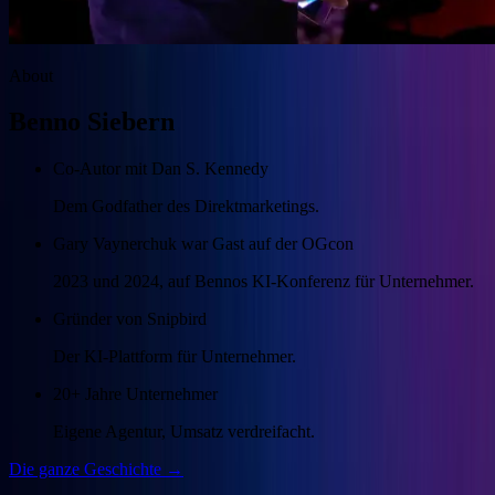
About
Benno Siebern
Co-Autor mit Dan S. Kennedy
Dem Godfather des Direktmarketings.
Gary Vaynerchuk war Gast auf der OGcon
2023 und 2024, auf Bennos KI-Konferenz für Unternehmer.
Gründer von Snipbird
Der KI-Plattform für Unternehmer.
20+ Jahre Unternehmer
Eigene Agentur, Umsatz verdreifacht.
Die ganze Geschichte →