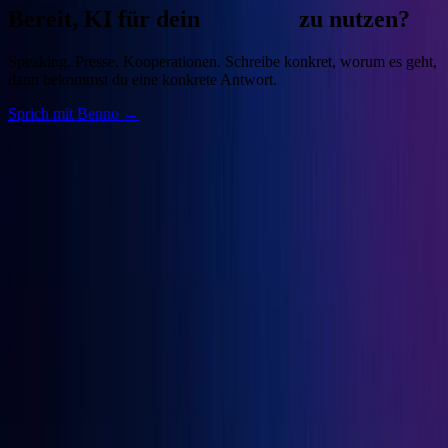
Bereit, KI für dein
Business
zu nutzen?
Speaking, Presse, Kooperationen. Schreibe konkret, worum es geht,
dann bekommst du eine konkrete Antwort.
Sprich mit Benno →
Benno
Siebern
Unternehmer, Autor, KI-Praktiker. Baue deine Growth Engine mit
bewährten Marketingprinzipien und den besten KI-Tools.
Seiten
Über Benno
Bücher
Projekte
Speaking
Kontakt
Projekte
OGcon
↗
Snipbird
↗
KI-Marketing-Studio
↗