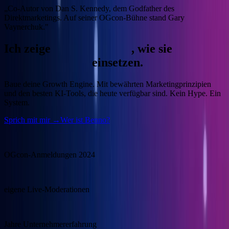
„Co-Autor von Dan S. Kennedy, dem Godfather des
Direktmarketings. Auf seiner OGcon-Bühne stand Gary
Vaynerchuk."
Ich zeige
Unternehmern
, wie sie
KI
gewinnbringend
einsetzen.
Baue deine Growth Engine.
Mit bewährten Marketingprinzipien
und den besten KI-Tools, die heute verfügbar sind. Kein Hype. Ein
System.
Sprich mit mir →
Wer ist Benno?
15.000
OGcon-Anmeldungen 2024
100+
eigene Live-Moderationen
20+
Jahre Unternehmererfahrung