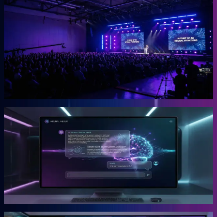
OGcon
Europas führender KI-Kongress für Unternehmer.
Die OGcon bringt die besten Köpfe zu KI und Marketing auf eine
Bühne. 15.000 Anmeldungen 2024, Gary Vaynerchuk als Gast in
den Jahren 2023 und 2024. Live kostenlos, Aufzeichnungen als
VIP-Ticket.
Mehr erfahren →
Gründer
Snipbird
Die KI-Plattform für Unternehmer.
Snipbird ist das Tool, das Benno für Unternehmer gebaut hat. Kein
Hype. Kein Basteln. Bewährte Marketing-Systeme mit KI-
Unterstützung, direkt einsetzbar.
Mehr erfahren →
Gründer