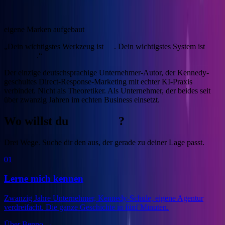
4
eigene Marken aufgebaut
„Dein wichtigstes Werkzeug ist
KI
. Dein wichtigstes System ist
Marketing
.“
Der einzige deutschsprachige Unternehmer-Autor, der Kennedy-
geschultes Direct-Response-Marketing mit echter KI-Praxis
verbindet.
Nicht als Theoretiker. Als Unternehmer, der beides seit
über zwanzig Jahren im echten Business einsetzt.
Wo willst du
anfangen
?
Drei Wege. Suche dir den aus, der gerade zu deiner Lage passt.
01
Lerne mich kennen
Zwanzig Jahre Unternehmer, Kennedy-Schule, eigene Agentur
verdreifacht. Die ganze Geschichte in fünf Minuten.
Über Benno
→